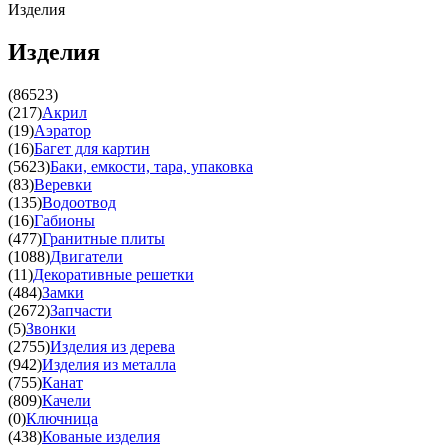
Изделия
Изделия
(86523)
(217)
Акрил
(19)
Аэратор
(16)
Багет для картин
(5623)
Баки, емкости, тара, упаковка
(83)
Веревки
(135)
Водоотвод
(16)
Габионы
(477)
Гранитные плиты
(1088)
Двигатели
(11)
Декоративные решетки
(484)
Замки
(2672)
Запчасти
(5)
Звонки
(2755)
Изделия из дерева
(942)
Изделия из металла
(755)
Канат
(809)
Качели
(0)
Ключница
(438)
Кованые изделия