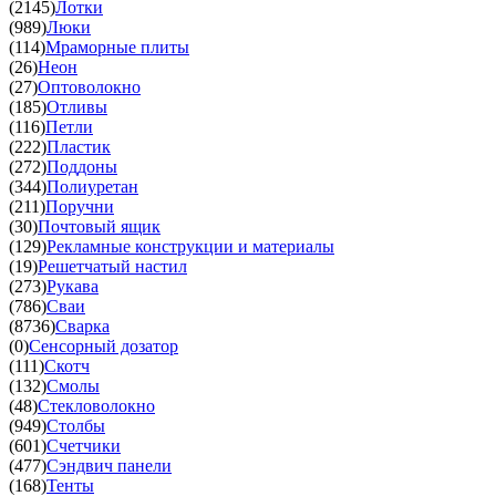
(2145)
Лотки
(989)
Люки
(114)
Мраморные плиты
(26)
Неон
(27)
Оптоволокно
(185)
Отливы
(116)
Петли
(222)
Пластик
(272)
Поддоны
(344)
Полиуретан
(211)
Поручни
(30)
Почтовый ящик
(129)
Рекламные конструкции и материалы
(19)
Решетчатый настил
(273)
Рукава
(786)
Сваи
(8736)
Сварка
(0)
Сенсорный дозатор
(111)
Скотч
(132)
Смолы
(48)
Стекловолокно
(949)
Столбы
(601)
Счетчики
(477)
Сэндвич панели
(168)
Тенты