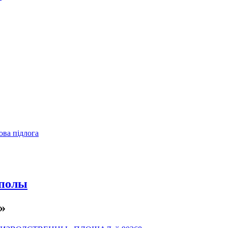
ова підлога
полы
»