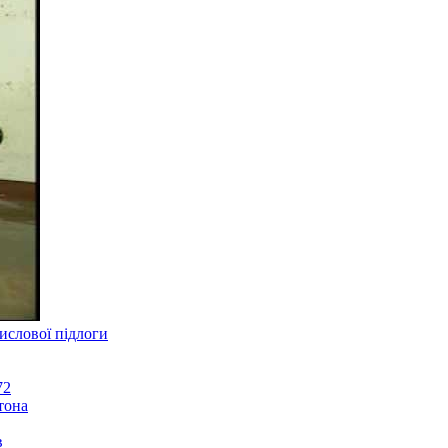
ислової підлоги
тона
в