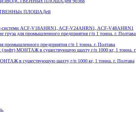
ДСТВЕННЫх ПЛОЩАДей
 спліт-системи ACF-V18AHRN1, ACF-V24AHRN1, ACF-V48AHRN1
 промышленного предприятия г/п 1 тонна. г. Полтава
ТАЖ в существующую шахту г/п 1000 кг, 1 тонна. г. Полтава
ь.