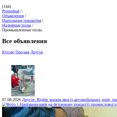
(144)
Promobud
/
Объявления
/
Напольные покрытия
/
Наливные полы
/
Промышленные полы
Все объявления
Куплю
Продам
Другое
07.08.2026
Другое:
Відбір зразків якості автомобільних доріг, п