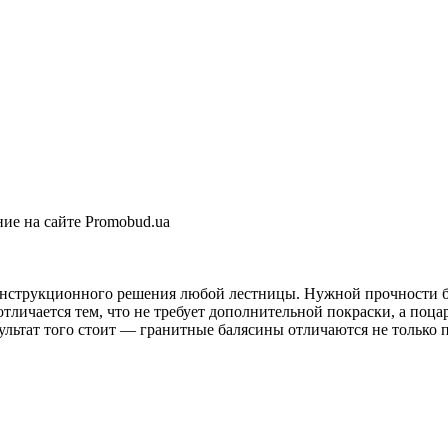
ие на сайте Promobud.ua
онструкционного решения любой лестницы. Нужной прочности б
личается тем, что не требует дополнительной покраски, а поцар
зультат того стоит — гранитные балясины отличаются не только 