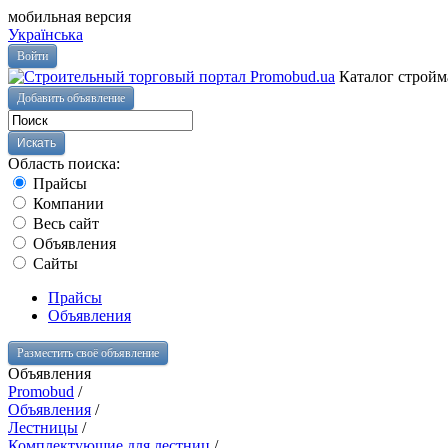
мобильная версия
Українська
Войти
Каталог стройм
Добавить объявление
Область поиска:
Прайсы
Компании
Весь сайт
Объявления
Сайты
Прайсы
Объявления
Разместить своё объявление
Объявления
Promobud
/
Объявления
/
Лестницы
/
Комплектующие для лестниц
/