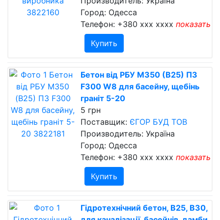
Производитель: Україна
Город: Одесса
Телефон:
+380 xxx xxxx
показать
Купить
Бетон від РБУ М350 (В25) П3
F300 W8 для басейну, щебінь
граніт 5-20
5 грн
Поставщик:
ЄГОР БУД ТОВ
Производитель: Україна
Город: Одесса
Телефон:
+380 xxx xxxx
показать
Купить
Гідротехнічний бетон, В25, В30,
для каналізації, басейнів, дамби,