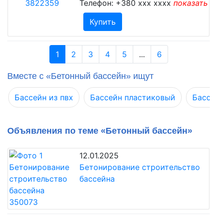
Телефон:
+380 xxx xxxx
показать
Купить
1
2
3
4
5
...
6
Вместе с «Бетонный бассейн» ищут
Бассейн из пвх
Бассейн пластиковый
Бассе
Объявления по теме «Бетонный бассейн»
12.01.2025
Бетонирование строительство
бассейна