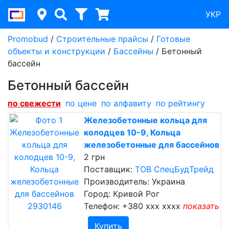
УКР
Promobud
/
Строительные прайсы
/
Готовые
объекты и конструкции
/
Бассейны
/
Бетонный
бассейн
Бетонный бассейн
по cвежести
по цене
по алфавиту
по рейтингу
Железобетонные кольца для
колодцев 10-9, Кольца
железобетонные для бассейнов
2 грн
Поставщик:
ТОВ СпецБудТрейд
Производитель: Украина
Город: Кривой Рог
Телефон:
+380 xxx xxxx
показать
Купить