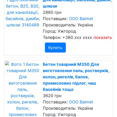
шлюзи
2860 грн
Поставщик:
OOO Balmet
Производитель: Україна
Город: Ужгород
Телефон:
+380 xxx xxxx
показать
Купить
Бетон товарний М350 Для
виготовлення паль, ростверків,
колон, ригелів, балок,
промислових підлог, чаш
басейнів тощо
3620 грн
Поставщик:
OOO Balmet
Производитель: Україна
Город: Ужгород