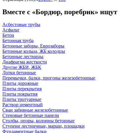
Вместе с «Бордюр, поребрик» ищут
Асбестовые трубы
Асфальт
Бетон
Бетонная труба
Бетонные заборы, Еврозаборы
Бетонные кольца, ЖБ колодцы
Бетонные лестницы
Диафрагма жесткости
Другие ЖБИ, ЖБК
Лотки бетонные
Перемычки, балки, прогоны железобетонные
Плиты дорожные
Плиты перекрытия
Плиты покрытия
Плиты тротуарные
Раствор цементный
Сваи забивные железобетонные
Стеновые бетонные панели
Столбы, опоры, колонны бетонные
Ступени лестничные, марши, площадки
Фундаментные балки