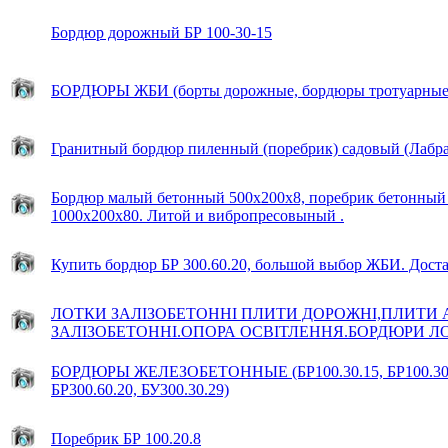
Бордюр дорожный БР 100-30-15
БОРДЮРЫ ЖБИ (борты дорожные, бордюры тротуарные
Гранитный бордюр пиленный (поребрик) садовый (Лабра
Бордюр малый бетонный 500х200х8, поребрик бетонный 
1000х200х80. Литой и вибропресовыный .
Купить бордюр БР 300.60.20, большой выбор ЖБИ. Дост
ЛОТКИ ЗАЛІЗОБЕТОННІ ПЛИТИ ДОРОЖНІ,ПЛИТИ
ЗАЛІЗОБЕТОННІ.ОПОРА ОСВІТЛЕННЯ.БОРДЮРИ Л
БОРДЮРЫ ЖЕЛЕЗОБЕТОННЫЕ (БР100.30.15, БР100.30.18,
БР300.60.20, БУ300.30.29)
Поребрик БР 100.20.8