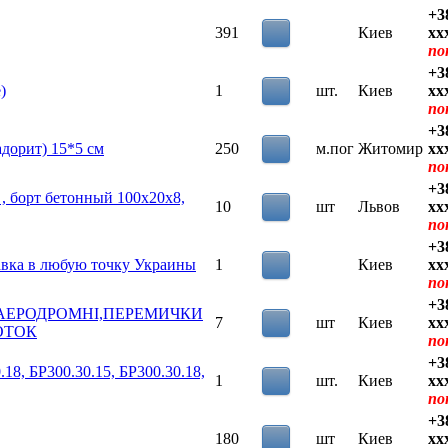
+3
391
Киев
xx
по
+3
)
1
шт.
Киев
xx
по
+3
дорит) 15*5 см
250
м.пог
Житомир
xx
по
+3
, борт бетонный 100х20х8,
10
шт
Львов
xx
по
+3
авка в любую точку Украины
1
Киев
xx
по
+3
 АЕРОДРОМНІ,ПЕРЕМИЧКИ
7
шт
Киев
xx
ОТОК
по
+3
 БР300.30.15, БР300.30.18,
1
шт.
Киев
xx
по
+3
180
шт
Киев
xx