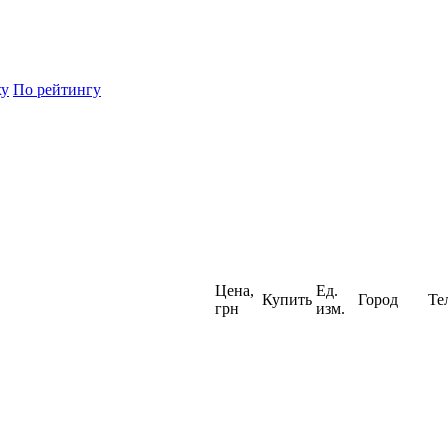
ху
По рейтингу
Цена,
Ед.
Купить
Город
Те
грн
изм.