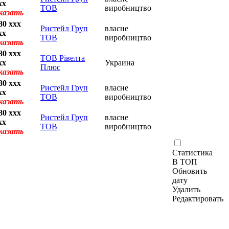
xx
ТОВ
виробництво
казать
80 xxx
Ристейл Груп
власне
xx
ТОВ
виробництво
казать
80 xxx
ТОВ Рівелта
xx
Украина
Плюс
казать
80 xxx
Ристейл Груп
власне
xx
ТОВ
виробництво
казать
80 xxx
Ристейл Груп
власне
xx
ТОВ
виробництво
казать
Статистика
В ТОП
Обновить
дату
Удалить
Редактировать