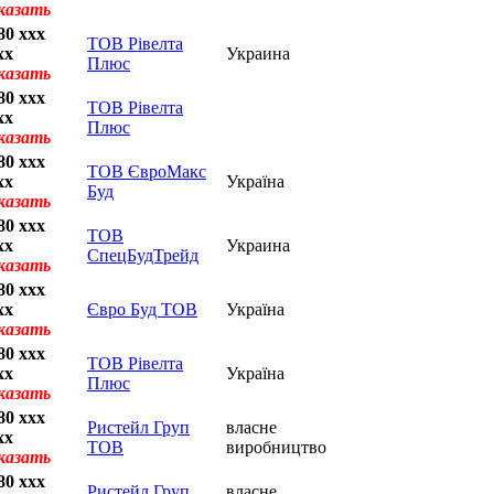
казать
80 xxx
ТОВ Рівелта
xx
Украина
Плюс
казать
80 xxx
ТОВ Рівелта
xx
Плюс
казать
80 xxx
ТОВ ЄвроМакс
xx
Україна
Буд
казать
80 xxx
ТОВ
xx
Украина
СпецБудТрейд
казать
80 xxx
xx
Євро Буд ТОВ
Україна
казать
80 xxx
ТОВ Рівелта
xx
Україна
Плюс
казать
80 xxx
Ристейл Груп
власне
xx
ТОВ
виробництво
казать
80 xxx
Ристейл Груп
власне