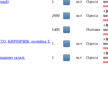
ерый)
1
ш-т
Одесса
xx
по
+3
2690
ш-т
Одесса
xx
по
+3
1400
Полтава
xx
по
+3
ІСТО, КИРПИЧИК, подвійна Т.
1
ш-т
Одесса
xx
по
+3
 нашому складі.
1
ш.т
Одесса
xx
по