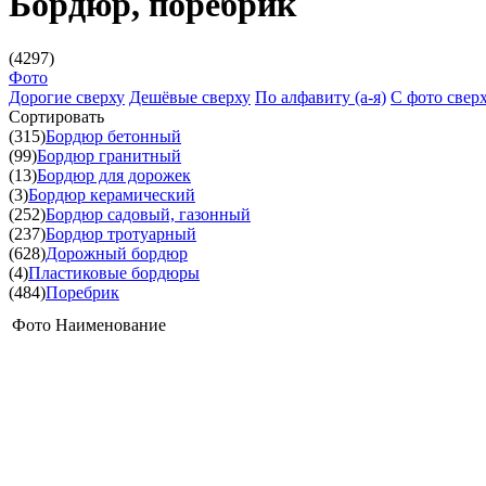
Бордюр, поребрик
(4297)
Фото
Дорогие сверху
Дешёвые сверху
По алфавиту (а-я)
С фото свер
Сортировать
(315)
Бордюр бетонный
(99)
Бордюр гранитный
(13)
Бордюр для дорожек
(3)
Бордюр керамический
(252)
Бордюр садовый, газонный
(237)
Бордюр тротуарный
(628)
Дорожный бордюр
(4)
Пластиковые бордюры
(484)
Поребрик
Фото
Наименование