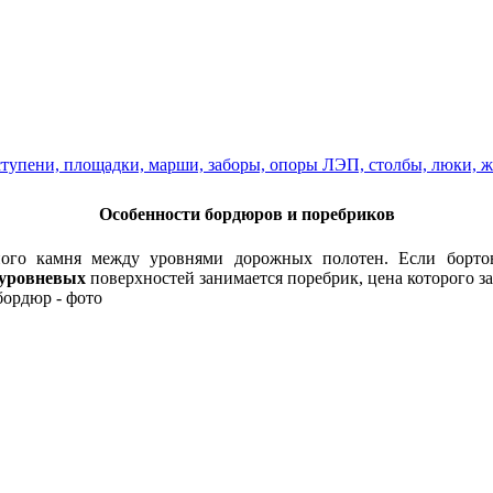
тупени, площадки, марши, заборы, опоры ЛЭП, столбы, люки, ж
Особенности бордюров и поребриков
го камня между уровнями дорожных полотен. Если бортов
оуровневых
поверхностей занимается поребрик, цена которого за