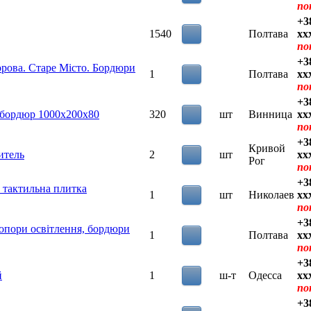
по
+3
1540
Полтава
xx
по
+3
рова. Старе Місто. Бордюри
1
Полтава
xx
по
+3
 бордюр 1000х200х80
320
шт
Винница
xx
по
+3
Кривой
итель
2
шт
xx
Рог
по
+3
, тактильна плитка
1
шт
Николаев
xx
по
+3
 опори освітлення, бордюри
1
Полтава
xx
по
+3
й
1
ш-т
Одесса
xx
по
+3