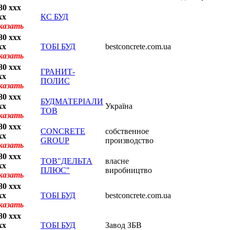
80 xxx
xx
КС БУД
казать
80 xxx
xx
ТОБІ БУД
bestconcrete.com.ua
казать
80 xxx
ГРАНИТ-
xx
ПОЛИС
казать
80 xxx
БУДМАТЕРІАЛИ
xx
Україна
ТОВ
казать
80 xxx
CONCRETE
собственное
xx
GROUP
производство
казать
80 xxx
ТОВ"ДЕЛЬТА
власне
xx
ПЛЮС"
виробництво
казать
80 xxx
xx
ТОБІ БУД
bestconcrete.com.ua
казать
80 xxx
xx
ТОБІ БУД
Завод ЗБВ