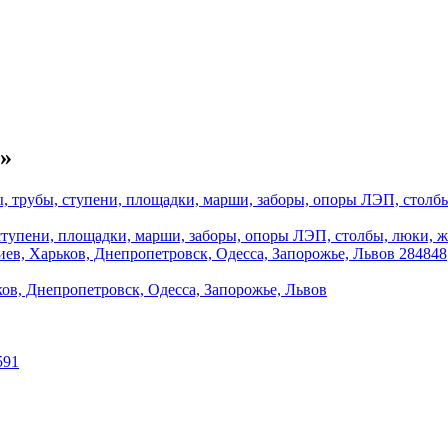
»
тупени, площадки, марши, заборы, опоры ЛЭП, столбы, люки, ж
ков, Днепропетровск, Одесса, Запорожье, Львов