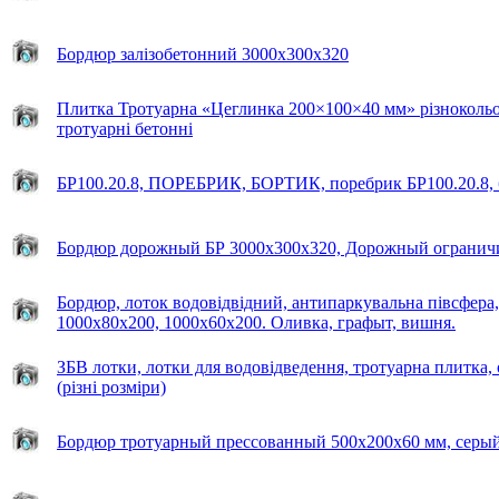
Бордюр залізобетонний 3000x300x320
Плитка Тротуарна «Цеглинка 200×100×40 мм» різнокольо
тротуарні бетонні
БР100.20.8, ПОРЕБРИК, БОРТИК, поребрик БР100.20.8,
Бордюр дорожный БР 3000x300x320, Дорожный огранич
Бордюр, лоток водовідвідний, антипаркувальна півсфера
1000х80х200, 1000х60х200. Оливка, графыт, вишня.
ЗБВ лотки, лотки для водовідведення, тротуарна плитка,
(різні розміри)
Бордюр тротуарный прессованный 500х200х60 мм, серы