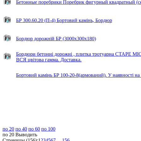
Бетонные поребрики Поребрик фигурный квадратный (с
БР 300.60.20 (П-4) Бортовий камінь, Бордюр
Бордюр дорожній БР (3000х300х180)
Бордюри бетонні дорожні , плитка тротуарна СТАРЕ М
ВСЯ цвітова гамма. Доставка.
Бортовий камінь БР 100-20-8(армований). У наявності на
по 20
по 40
по 60
по 100
по 20
Выводить
Страницы (156):
1
2
3
4
5
6
7
...
156