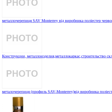
металлочерепиця SAV Мonterrey від виробника поліестер черв
Конструкции, металлоизделия,металлокаркас,строительство ск
металочерепиця (профиль SAV-Мonterrey)від виробника поліес