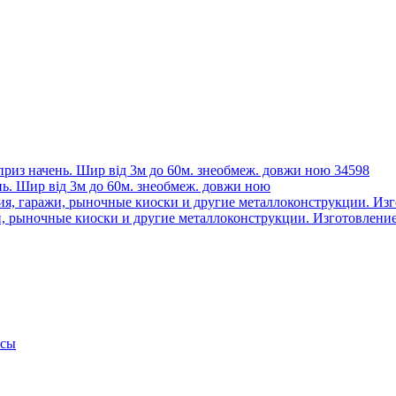
ень. Шир від 3м до 60м. знеобмеж. довжи ною
и, рыночные киоски и другие металлоконструкции. Изготовление
псы