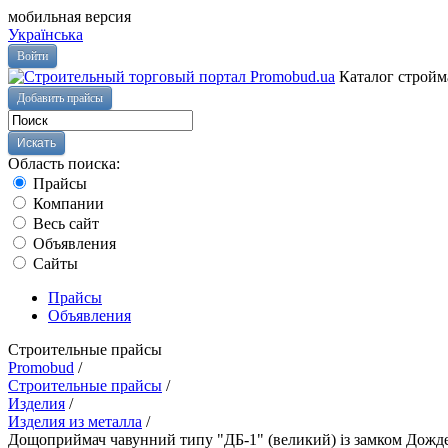
мобильная версия
Українська
Войти
Каталог стройм
Добавить прайсы
Область поиска:
Прайсы
Компании
Весь сайт
Объявления
Сайты
Прайсы
Объявления
Строительные прайсы
Promobud
/
Строительные прайсы
/
Изделия
/
Изделия из металла
/
Дощоприймач чавунний типу "ДБ-1" (великий) із замком Дожд