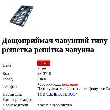
Дощоприймач чавунний типу 
решетка решітка чавунна
Купить
Цена
7
грн
Код
3313719
Город
Киев
+380 xxx xxxx
показать
Телефон
Пожалуйста, сообщите по телефону, что В
Поставщик
ТОВ"ДЕЛЬТА ПЛЮС"
Единица измерения
шт
Производитель
власне виробництво