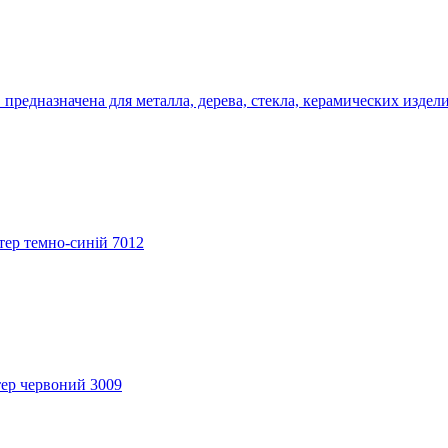
едназначена для металла, дерева, стекла, керамических издели
тер темно-синій 7012
тер червоний 3009