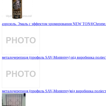
аэрозоль. Эмаль с эффектом хромирования NEW TON®Chrome. пр
металочерепиця (профиль SAV-Мonterrey) від виробника поліес
металочерепиця (профиль SAV-Мonterrey)від виробника поліес