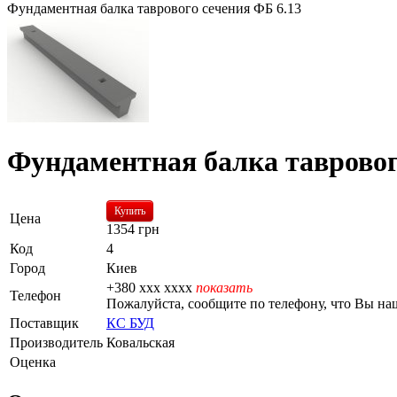
Фундаментная балка таврового сечения ФБ 6.13
Фундаментная балка тавровог
Купить
Цена
1354
грн
Код
4
Город
Киев
+380 xxx xxxx
показать
Телефон
Пожалуйста, сообщите по телефону, что Вы наш
Поставщик
КС БУД
Производитель
Ковальская
Оценка