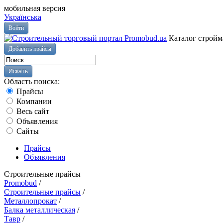
мобильная версия
Українська
Войти
Каталог стройм
Добавить прайсы
Область поиска:
Прайсы
Компании
Весь сайт
Объявления
Сайты
Прайсы
Объявления
Строительные прайсы
Promobud
/
Строительные прайсы
/
Металлопрокат
/
Балка металлическая
/
Тавр
/