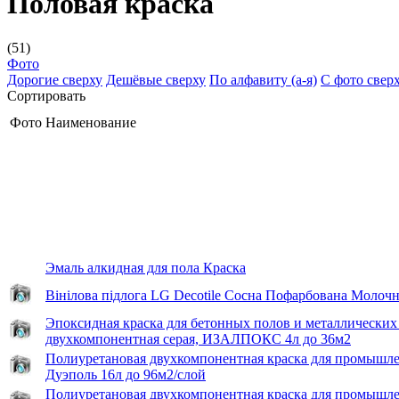
Половая краска
(51)
Фото
Дорогие сверху
Дешёвые сверху
По алфавиту (а-я)
С фото свер
Сортировать
Фото
Наименование
Эмаль алкидная для пола Краска
Вінілова підлога LG Decotile Сосна Пофарбована Молоч
Эпоксидная краска для бетонных полов и металлических
двухкомпонентная серая, ИЗАЛПОКС 4л до 36м2
Полиуретановая двухкомпонентная краска для промышле
Дуэполь 16л до 96м2/слой
Полиуретановая двухкомпонентная краска для промышле