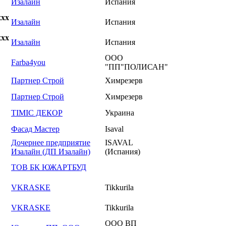
Изалайн
Испания
xxx
Изалайн
Испания
xxx
Изалайн
Испания
ООО
Farba4you
"ПП"ПОЛИСАН"
Партнер Строй
Химрезерв
Партнер Строй
Химрезерв
ТІМІС ДЕКОР
Украина
Фасад Мастер
Isaval
Дочернее предприятие
ISAVAL
Изалайн (ДП Изалайн)
(Испания)
ТОВ БК ЮЖАРТБУД
VKRASKE
Tikkurila
VKRASKE
Tikkurila
ООО ВП