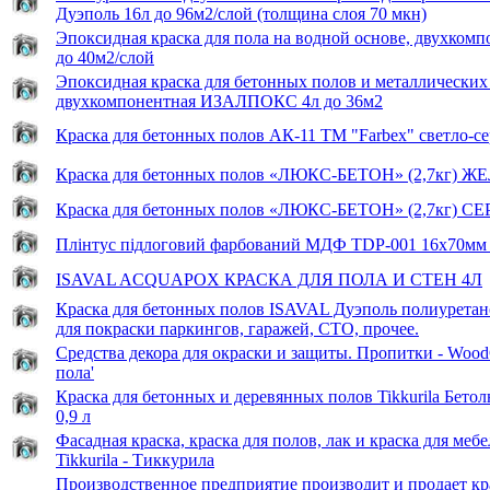
Дуэполь 16л до 96м2/слой (толщина слоя 70 мкн)
Эпоксидная краска для пола на водной основе, двухкомпо
до 40м2/слой
Эпоксидная краска для бетонных полов и металлических
двухкомпонентная ИЗАЛПОКС 4л до 36м2
Краска для бетонных полов АК-11 ТМ "Farbex" светло-се
Краска для бетонных полов «ЛЮКС-БЕТОН» (2,7кг) Ж
Краска для бетонных полов «ЛЮКС-БЕТОН» (2,7кг) С
Плінтус підлоговий фарбований МДФ TDP-001 16х70мм
ISAVAL ACQUAPOX КРАСКА ДЛЯ ПОЛА И СТЕН 4Л
Краска для бетонных полов ISAVAL Дуэполь полиуретан
для покраски паркингов, гаражей, СТО, прочее.
Средства декора для окраски и защиты. Пропитки - Wood
пола'
Краска для бетонных и деревянных полов Tikkurila Бетол
0,9 л
Фасадная краска, краска для полов, лак и краска для мебел
Tikkurila - Тиккурила
Производственное предприятие производит и продает кр