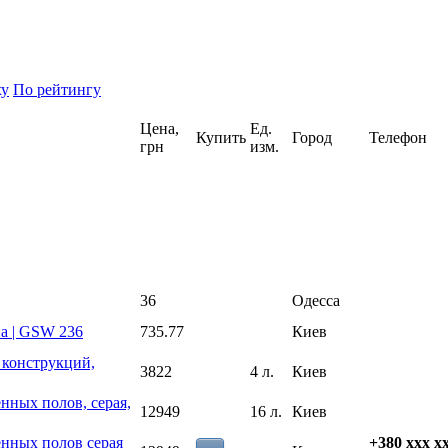
ху
По рейтингу
Цена,
Ед.
Купить
Город
Телефон
грн
изм.
36
Одесса
на | GSW 236
735.77
Киев
 конструкций,
3822
4 л.
Киев
нных полов, серая,
12949
16 л.
Киев
нных полов серая
+380 xxx x