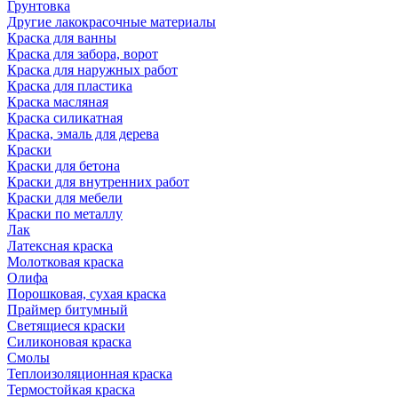
Грунтовка
Другие лакокрасочные материалы
Краска для ванны
Краска для забора, ворот
Краска для наружных работ
Краска для пластика
Краска масляная
Краска силикатная
Краска, эмаль для дерева
Краски
Краски для бетона
Краски для внутренних работ
Краски для мебели
Краски по металлу
Лак
Латексная краска
Молотковая краска
Олифа
Порошковая, сухая краска
Праймер битумный
Светящиеся краски
Силиконовая краска
Смолы
Теплоизоляционная краска
Термостойкая краска