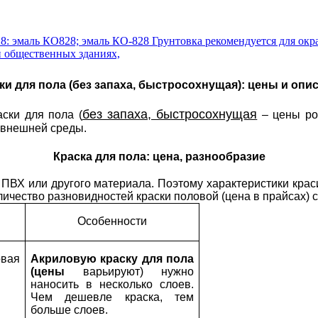
 эмаль КО828; эмаль КО-828 Грунтовка рекомендуется для окра
и общественных зданиях,
ки для пола (без запаха, быстросохнущая): цены и опи
без запаха, быстросохнущая
ски для пола (
– цены
ро
в внешней среды.
Краска для пола: цена, разнообразие
а, ПВХ или другого материала. Поэтому характеристики кр
личество разновидностей краски половой (цена
в прайсах) 
Особенности
вая
Акриловую краску для пола
(цены
варьируют) нужно
наносить в несколько слоев.
Чем дешевле краска, тем
больше слоев.