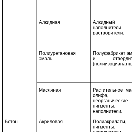
Алкидная
Алкидный л
наполнител
растворители.
Полиуретановая
Полуфабрикат э
эмаль
и отвердит
(полиизоцианатны
Масляная
Растительное ма
олифа,
неорганические
пигменты,
наполнители.
Бетон
Акриловая
Полиакрилаты,
пигменты,