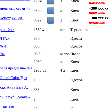
12949
л
Киев
показать
нентная, серая 4л
+380 xxx x
4360
л
Киев
показать
 конструкций,
+380 xxx x
3822
л
Киев
показать
рая 12 кг
1562.4
шт
Тернополь
ЕЛТАЯ
360
Одесса
ЕРАЯ
335
Одесса
 2м
98.5
м.пог
Львов
2980
л
Киев
овая предназначена
1935.53
4 л
Киев
Guard Color 'Для
1
Одесса
юкс Аква База А,
388
Киев
и, лазурь, эмаль -
1
Киев
аски для