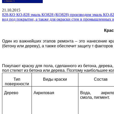
21.10.2015
828-КО КО-828 эмаль КО828 (КО828) производим эмаль КО-828:
вод под покрытие, а также для окраски стен в промышленных 
Крас
Один из важнейших этапов ремонта – это нанесение кра
(бетону или дереву), а также обеспечит защиту т факторо
Покупают краску для пола, сделанного из бетона, дерев
пол стелют из бетона или дерева. Поэтому наибольшее ко
Тип
Виды краски
Состав
поверхности
Дерево
Акриловая
Вода, акрило
смола, пигмент.