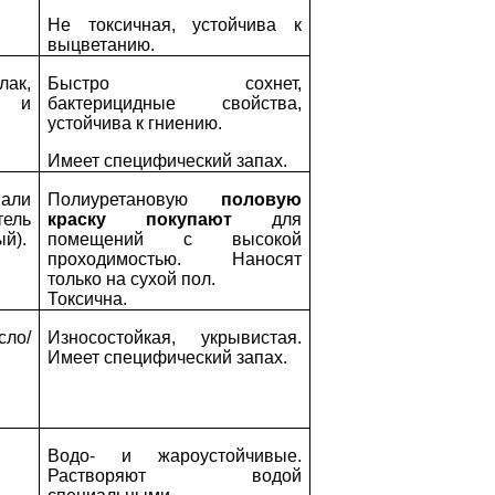
Не токсичная, устойчива к
выцветанию.
ак,
Быстро сохнет,
и и
бактерицидные свойства,
устойчива к гниению.
Имеет специфический запах.
мали
Полиуретановую
половую
ель
краску покупают
для
й).
помещений с высокой
проходимостью. Наносят
только на сухой пол.
Токсична.
сло/
Износостойкая, укрывистая.
Имеет специфический запах.
Водо- и жароустойчивые.
Растворяют водой