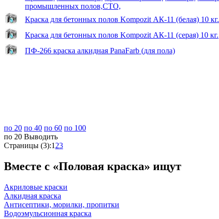
промышленных полов,СТО,
Краска для бетонных полов Kompozit АК-11 (белая) 10 кг.
Краска для бетонных полов Kompozit АК-11 (серая) 10 кг.
ПФ-266 краска алкидная PanaFarb (для пола)
по 20
по 40
по 60
по 100
по 20
Выводить
Страницы (3):
1
2
3
Вместе с «Половая краска» ищут
Акриловые краски
Алкидная краска
Антисептики, морилки, пропитки
Водоэмульсионная краска