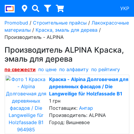
УКР
Promobud
/
Строительные прайсы
/
Лакокрасочные
материалы
/
Краска, эмаль для дерева
/
Производитель - ALPINA
Производитель ALPINA Краска,
эмаль для дерева
по cвежести
по цене
по алфавиту
по рейтингу
Краска - Alpina Долговечная для
деревянных фасадов / Die
Langweilige für Holzfassade B1
1 грн
Поставщик:
Антар
Производитель: ALPINA
Город: Вишневое