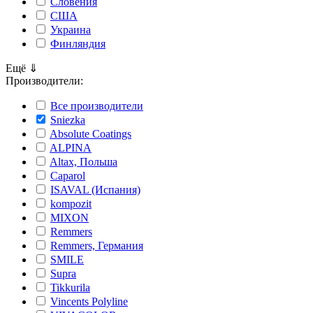
Словения
США
Украина
Финляндия
Ещё
⇓
Производители:
Все производители
Sniezka
Absolute Coatings
ALPINA
Altax, Польша
Caparol
ISAVAL (Испания)
kompozit
MIXON
Remmers
Remmers, Германия
SMILE
Supra
Tikkurila
Vincents Polyline