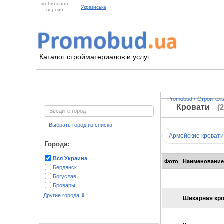
мобильная
Українська
версия
Каталог стройматериалов и услуг
Promobud
/
Строител
Кровати
(
Выбрать город из списка
Армейские кровати
Города:
Вся Украина
Фото
Наименование
Бердянск
Богуслав
Бровары
Буча
Другие города ⇓
Шикарная кро
Васильков
Винница
Днепр