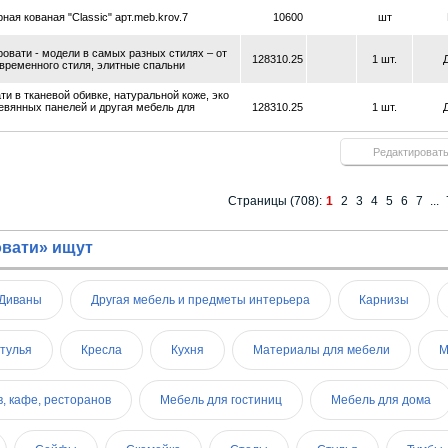
ная кованая "Classic" арт.meb.krov.7
10600
шт
ровати - модели в самых разных стилях – от
128310.25
1 шт.
овременного стиля, элитные спальни
и в тканевой обивке, натуральной коже, эко
ревянных панелей и другая мебель для
128310.25
1 шт.
Редактироват
Страницы (708):
1
2
3
4
5
6
7
...
овати» ищут
Диваны
Другая мебель и предметы интерьера
Карнизы
стулья
Кресла
Кухня
Материалы для мебели
М
, кафе, ресторанов
Мебель для гостиниц
Мебель для дома