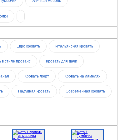
 тумбочки
Уличная мебель
полки
ь
Евро кровать
Итальянская кровать
 в стиле прованс
Кровать для дачи
жаная
Кровать лофт
Кровать на ламелях
ть
Надувная кровать
Современная кровать