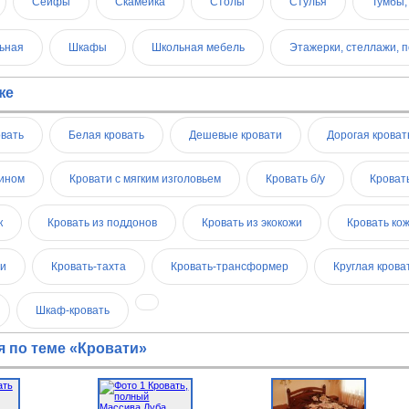
Сейфы
Скамейка
Столы
Стулья
Тумбы,
ьная
Шкафы
Школьная мебель
Этажерки, стеллажи, 
же
овать
Белая кровать
Дешевые кровати
Дорогая кроват
хином
Кровати с мягким изголовьем
Кровать б/у
Кровать
к
Кровать из поддонов
Кровать из экокожи
Кровать ко
ми
Кровать-тахта
Кровать-трансформер
Круглая крова
Шкаф-кровать
 по теме «Кровати»