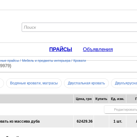
ПРАЙСЫ
Объявления
ьные прайсы
/
Мебель и предметы интерьера
/
Кровати
29979)
Водяные кровати, матрасы
Двуспальная кровать
Двухъярусна
Цена, грн
Купить
Ед. изм.
Редактироват
вать из массива дуба
62429.36
1 шт.