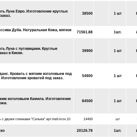
ать Луна Евро. Изготовление круглых
38500
1 шт
заказ.
ассива Дуба. Натуральная Кожа, мягкое
71561.88
1шт.
ать Луна с пуговицами. Круглые
39900
1 шт
аказ в Киеве.
данс. Кровать с мягким изголовьем под
54900
1 шт
. Изготовление кроватей под заказ.
гким изголовьем Камила. Изготовление
84500
1 шт
ожи.
ь с двумя спинками "Сильва" арт.meb.krov.10
14400
шт
жко
20126.78
1шт.