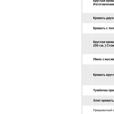
Круглая крова
Жовква
Изготовление
Запорожье
Золочев
Ивано-Франковск
Кровать двух
Иршава
Киев
Кровать с пол
Ковель
Кривой Рог
Луцк
Круглая кров
Львов
200 см. ) Сто
Марганец
Николаев
Одесса
Ліжко з масив
Рубежное
Славутич
Харьков
Кровать кругл
Хмельницкий
Черкассы
Чернигов
Тумбочка при
Черновцы
Энергодар
Элит кровать
Прикроватный ст