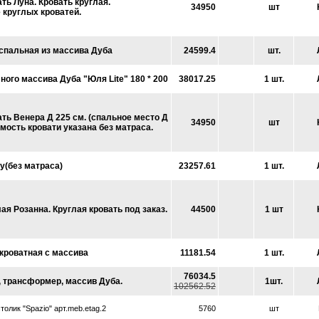
ть Луна. Кровать круглая.
34950
шт
 круглых кроватей.
спальная из массива Дуба
24599.4
шт.
ного массива Дуба "Юля Lite" 180 * 200
38017.25
1 шт.
ать Венера Д 225 см. (спальное место Д
34950
шт
имость кровати указана без матраса.
у(без матраса)
23257.61
1 шт.
ая Розанна. Круглая кровать под заказ.
44500
1 шт
кроватная с массива
11181.54
1 шт.
76034.5
, трансформер, массив Дуба.
1шт.
102562.52
олик "Spazio" арт.meb.etag.2
5760
шт