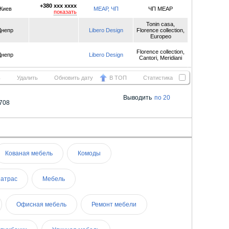
+380 xxx xxxx
Киев
МЕАР, ЧП
ЧП МЕАР
показать
Tonin casa,
Днепр
Libero Design
Florence collection,
Europeo
Florence collection,
Днепр
Libero Design
Cantori, Meridiani
ь
Удалить
Обновить дату
В ТОП
Статистика
Выводить
по 20
708
Кованая мебель
Комоды
атрас
Мебель
Офисная мебель
Ремонт мебели