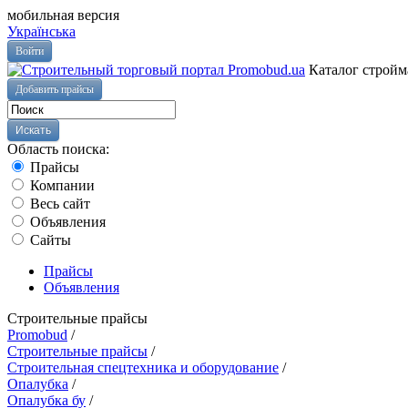
мобильная версия
Українська
Войти
Каталог стройм
Добавить прайсы
Область поиска:
Прайсы
Компании
Весь сайт
Объявления
Сайты
Прайсы
Объявления
Строительные прайсы
Promobud
/
Строительные прайсы
/
Строительная спецтехника и оборудование
/
Опалубка
/
Опалубка бу
/