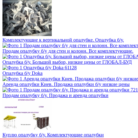
Комплектующие к вертикальной опалубке. Опалубка б/у.
Продам опалубку б/у для стен и колонн. Все комплектующие.
Опалубка б/у. Большой выбор, низкие цены от ГЛОБАЛ-БУД
Опалубка б/у Doka
Аренда опалубки Киев. Продажа опалубки б/у низкие цены
Продам опалубку б/у. Продажа и аренда опалубки
Куплю опалубку б/у. Комплектующие опалубки