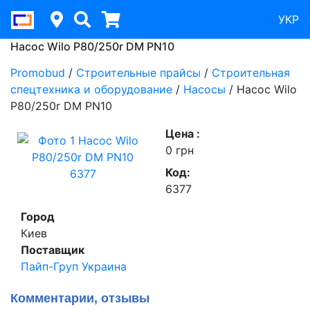
УКР
Насос Wilo P80/250r DM PN10
Promobud
/
Строительные прайсы
/
Строительная
спецтехника и оборудование
/
Насосы
/
Насос Wilo
P80/250r DM PN10
Цена :
0 грн
Код:
6377
Город
Киев
Поставщик
Пайп-Груп Украина
Комментарии, отзывы