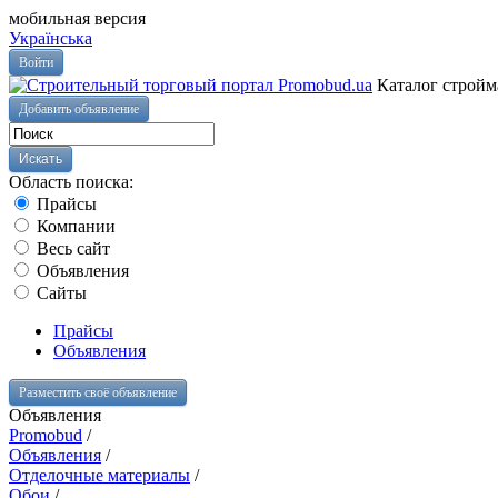
мобильная версия
Українська
Войти
Каталог стройм
Добавить объявление
Область поиска:
Прайсы
Компании
Весь сайт
Объявления
Сайты
Прайсы
Объявления
Разместить своё объявление
Объявления
Promobud
/
Объявления
/
Отделочные материалы
/
Обои
/