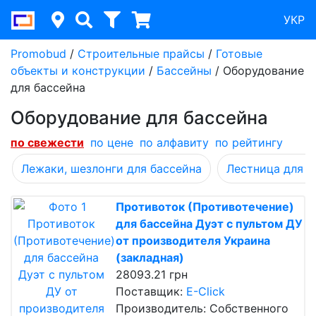
УКР
Promobud
/
Строительные прайсы
/
Готовые
объекты и конструкции
/
Бассейны
/
Оборудование
для бассейна
Оборудование для бассейна
по cвежести
по цене
по алфавиту
по рейтингу
Лежаки, шезлонги для бассейна
Лестница для б
Противоток (Противотечение)
для бассейна Дуэт с пультом ДУ
от производителя Украина
(закладная)
28093.21 грн
Поставщик:
E-Click
Производитель: Собственного