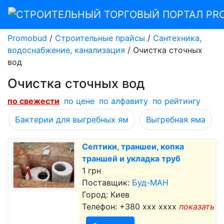
Promobud
/
Строительные прайсы
/
Сантехника,
водоснабжение, канализация
/
Очистка сточных
вод
Очистка сточных вод
по cвежести
по цене
по алфавиту
по рейтингу
Бактерии для выгребных ям
Выгребная яма
Септики, траншеи, копка
траншей и укладка труб
1 грн
Поставщик:
Буд-МАН
Город: Киев
Телефон:
+380 xxx xxxx
показать