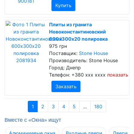
Купить
Плиты из гранита
Новоконстантиновский
600х300х20 полировка
975 грн
Поставщик:
Stone House
Производитель: Stone House
Город: Днепр
Телефон:
+380 xxx xxxx
показать
Заказать
1
2
3
4
5
...
180
Вместе с «Окна» ищут
Алюминиевые окна
Входные двери
Двери