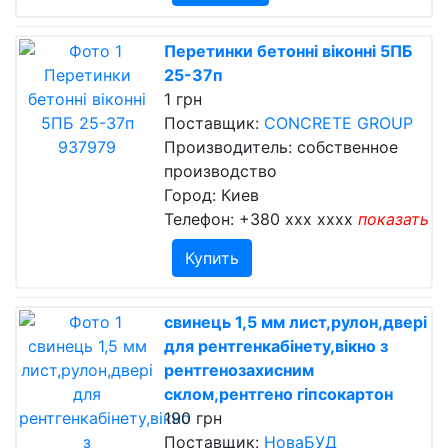
Перетинки бетонні віконні 5ПБ
25-37п
1 грн
Поставщик:
CONCRETE GROUP
Производитель: собственное
производство
Город: Киев
Телефон:
+380 xxx xxxx
показать
Купить
свинець 1,5 мм лист,рулон,двері
для рентгенкабінету,вікно з
рентгенозахисним
склом,рентгено гіпсокартон
190 грн
Поставщик:
НоваБУД