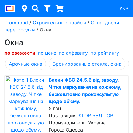
УКР
Promobud
/
Строительные прайсы
/
Окна, двери,
перегородки
/
Окна
Окна
по cвежести
по цене
по алфавиту
по рейтингу
Арочные окна
Бронированные стекла, окна
Блоки ФБС 24.5.6 від заводу.
Чітке маркування на кожному,
безкоштовно проконсультую
щодо об'єму.
5 грн
Поставщик:
ЄГОР БУД ТОВ
Производитель: Україна
Город: Одесса