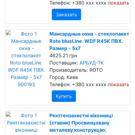
Телефон:
+380 xxx xxxx
показать
Заказать
Мансардные окна - стеклопакет
Roto blueLine. WDF R45K ПВХ.
Размер - 5x7
4625.21 грн
Поставщик:
АРБУД-ТК
Производитель: ROTO
Город: Киев
Телефон:
+380 xxx xxxx
показать
Купить
Рентгензахистні віконниці
(ставни) Просвинцовану
металеву конструкцію;