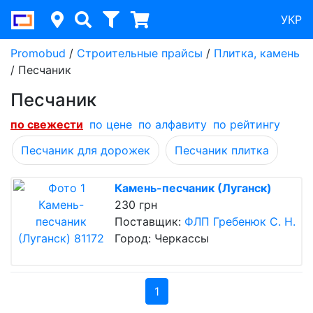
УКР
Promobud
/
Строительные прайсы
/
Плитка, камень
/
Песчаник
Песчаник
по cвежести
по цене
по алфавиту
по рейтингу
Песчаник для дорожек
Песчаник плитка
Камень-песчаник (Луганск)
230 грн
Поставщик:
ФЛП Гребенюк С. Н.
Город: Черкассы
1