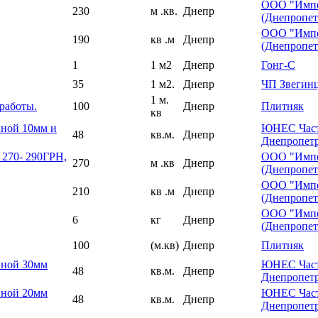
ООО "Импе
230
м .кв.
Днепр
(Днепропет
ООО "Импе
190
кв .м
Днепр
(Днепропет
1
1 м2
Днепр
Гонг-С
35
1 м2.
Днепр
ЧП Звегин
1 м.
работы.
100
Днепр
Плитняк
кв
иной 10мм и
ЮНЕС Част
48
кв.м.
Днепр
Днепропет
0- 290ГРН,
ООО "Импе
270
м .кв
Днепр
(Днепропет
ООО "Импе
210
кв .м
Днепр
(Днепропет
ООО "Импе
6
кг
Днепр
(Днепропет
100
(м.кв)
Днепр
Плитняк
иной 30мм
ЮНЕС Част
48
кв.м.
Днепр
Днепропет
иной 20мм
ЮНЕС Част
48
кв.м.
Днепр
Днепропет