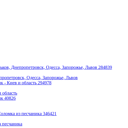
пропетровск, Одесса, Запорожье, Львов
и область
з песчаника