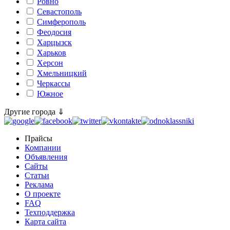
Ровно
Севастополь
Симферополь
Феодосия
Харцызск
Харьков
Херсон
Хмельницкий
Черкассы
Южное
Другие города ⇓
Прайсы
Компании
Объявления
Сайты
Статьи
Реклама
О проекте
FAQ
Техподдержка
Карта сайта