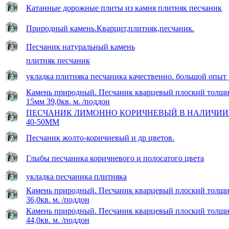
Катанные дорожные плиты из камня плитняк песчаник
Природный камень.Кварцит,плитняк,песчаник.
Песчаник натуральный камень
плитняк песчаник
укладка плитняка песчаника качественно. большой опыт 
Камень природный. Песчаник кварцевый плоский толщ
15мм 39,0кв. м. /поддон
ПЕСЧАНИК ЛИМОННО КОРИЧНЕВЫЙ В НАЛИЧИИ 27
40-50ММ
Песчаник жолто-коричневый и др цветов.
Глыбы песчаника коричневого и полосатого цвета
укладка песчаника плитняка
Камень природный. Песчаник кварцевый плоский толщ
36,0кв. м. /поддон
Камень природный. Песчаник кварцевый плоский толщ
44,0кв. м. /поддон