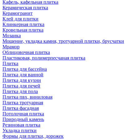
Кафель, кафельная плитка
Керамическая плитка
Керамогранит
Клей для плитки
Клинкерная плитка
Кровельная плитка
Мозаика
Мощение, укладка камня, тротуарной плитки, брусчатки
Мрамор
Облицовочная плитка
Пластиковая, полимерпесчаная плитка
Плитка
Плитка для бассейна
Плитка для ванной
Плитка для кухни
Плитка для печей
Плитка для пола
Плитка пвх, виниловая
Плитка тротуарная
Плитка фасадная
Потолочная плитка
Природный камень
Резиновая плитка
Укладка плитки
Формы для плитки, дорожек