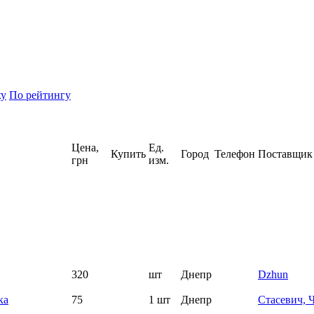
ху
По рейтингу
Цена,
Ед.
Купить
Город
Телефон
Поставщик
грн
изм.
320
шт
Днепр
Dzhun
ка
75
1 шт
Днепр
Стасевич, 