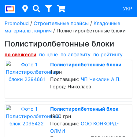
УКР
Promobud
/
Строительные прайсы
/
Кладочные
материалы, кирпич
/
Полистиролбетонные блоки
Полистиролбетонные блоки
по cвежести
по цене
по алфавиту
по рейтингу
Полистиролбетонные блоки
1 грн
Поставщик:
ЧП Чекалин А.П.
Город: Николаев
Полистиролбетонный блок
1900 грн
Поставщик:
ООО КОНКОРД-
ОЛМИ