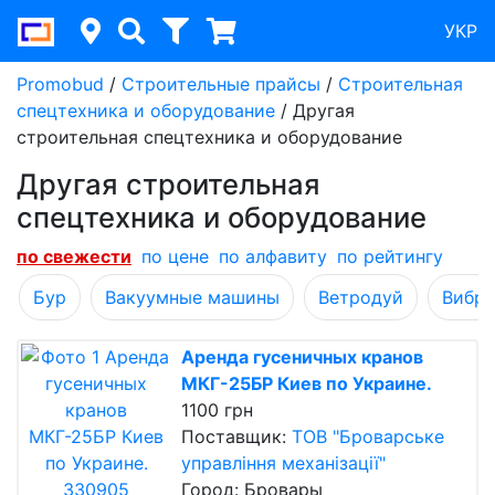
УКР
Promobud
/
Строительные прайсы
/
Строительная
спецтехника и оборудование
/
Другая
строительная спецтехника и оборудование
Другая строительная
спецтехника и оборудование
по cвежести
по цене
по алфавиту
по рейтингу
Бур
Вакуумные машины
Ветродуй
Вибра
Аренда гусеничных кранов
МКГ-25БР Киев по Украине.
1100 грн
Поставщик:
ТОВ "Броварське
управління механізації"
Город: Бровары