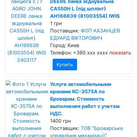
DEERE ланка зєднувальна
CA550H L (під шплінт)
AH166639 (81003554) IWIS
1 грн
Поставщик:
ФОП КАЗАНЦЕВ
ЕДУАРД ВІКТОРОВИЧ
Город: Киев
Телефон:
+380 xxx xxxx
показать
Купить
Услуги автомобильными
кранами КС-3575А по
Броварам. Стоимость
выполнения работ с учетом
НДС.
1400 грн
Поставщик:
ТОВ "Броварське
управління механізації"