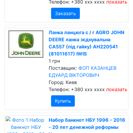
Телефон:
+380 xxx xxxx
показать
Заказать
Ланка ланцюга с / г AGRO JOHN
DEERE ланка зєднувальна
CA557 (під гайку) AH220541
(81011617) IWIS
1 грн
Поставщик:
ФОП КАЗАНЦЕВ
ЕДУАРД ВІКТОРОВИЧ
Город: Киев
Телефон:
+380 xxx xxxx
показать
Купить
Набор банкнот НБУ 1996 - 2016
- 20 лет денежной реформы