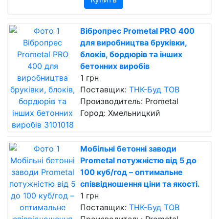
Вібропрес Prometal PRO 400
для виробництва бруківки,
блоків, бордюрів та інших
бетонних виробів
1 грн
Поставщик:
ТНК-Буд ТОВ
Производитель: Prometal
Город: Хмельницкий
Мобільні бетонні заводи
Prometal потужністю від 5 до
100 куб/год – оптимальне
співвідношення ціни та якості.
1 грн
Поставщик:
ТНК-Буд ТОВ