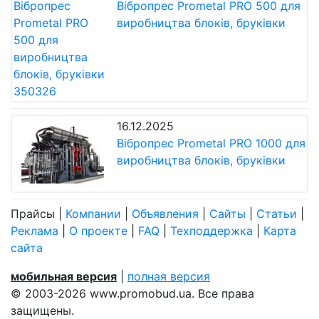
Вібропрес Prometal PRO 500 для
виробництва блоків, бруківки
16.12.2025
Вібропрес Prometal PRO 1000 для
виробництва блоків, бруківки
Прайсы
|
Компании
|
Объявления
|
Сайты
|
Статьи
|
Реклама
|
О проекте
|
FAQ
|
Техподдержка
|
Карта
сайта
мобильная версия
|
полная версия
© 2003-2026 www.promobud.ua. Все права
защищены.