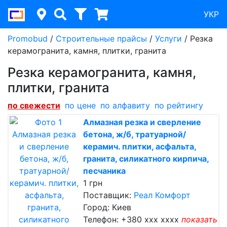
УКР
Promobud
/
Строительные прайсы
/
Услуги
/
Резка
керамогранита, камня, плитки, гранита
Резка керамогранита, камня,
плитки, гранита
по cвежести
по цене
по алфавиту
по рейтингу
Алмазная резка и сверление
бетона, ж/б, тратуарной/
керамич. плитки, асфальта,
гранита, силикатного кирпича,
песчаника
1 грн
Поставщик:
Реал Комфорт
Город: Киев
Телефон:
+380 xxx xxxx
показать