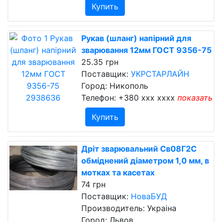
Купить
Рукав (шланг) напірний для
зварювання 12мм ГОСТ 9356-75
25.35 грн
Поставщик:
УКРСТАРЛАЙН
Город: Никополь
Телефон:
+380 xxx xxxx
показать
Купить
Дріт зварювальний Св08Г2С
обміднений діаметром 1,0 мм, в
мотках та касетах
74 грн
Поставщик:
НоваБУД
Производитель: Украіна
Город: Львов