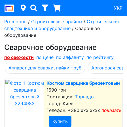
УКР
Promobud
/
Строительные прайсы
/
Строительная
спецтехника и оборудование
/
Сварочное
оборудование
Сварочное оборудование
по cвежести
по цене
по алфавиту
по рейтингу
Аппарат для сварки, пайки труб
Аргоновая свар
Костюм сварщика брезентовый
1690 грн
Поставщик:
Торнадо
Город: Киев
Телефон:
+380 xxx xxxx
показать
Купить