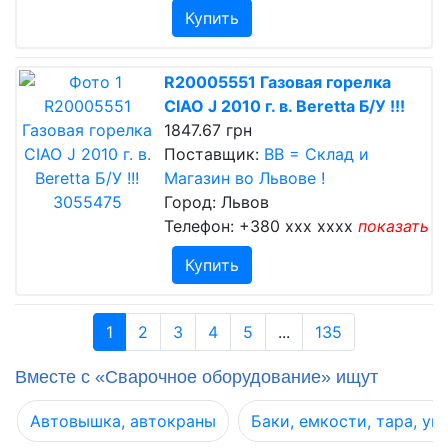
Купить
R20005551 Газовая горелка
CIAO J 2010 г. в. Beretta Б/У !!!
1847.67 грн
Поставщик:
ВВ = Склад и
Магазин во Львове !
Город: Львов
Телефон:
+380 xxx xxxx
показать
Купить
1
2
3
4
5
...
135
Вместе с «Сварочное оборудование» ищут
Автовышка, автокраны
Баки, емкости, тара, уп