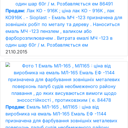
Продам:
Лак КО - 916К ; ціна лак КО - 916К , лак
КО916К . - Sioplast - Емаль МЧ -123 призначена для
зовнішніх робіт по металу та дереву . Наноситься
емаль МЧ -123 пензлем , валиком або
фарборозпилювачем . Витрата емалі МЧ -123 в
один шар 60г / м. Розбавляється ем
21.10.2015
Продам:
Емаль МЛ-165 , МЛ165 : ціна від
виробника на емаль МЛ-165 Емаль ЕФ -1144
призначена для фарбування зовнішніх металевих
поверхонь палуб судів необмеженого району