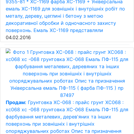
9355-81 * ХС-1169 фарба ХС-1169 + Універсальна
емаль ХС-1169 для зовнішніх і внутрішніх робіт по
металу, дереву, цеглині ​​і бетону з метою
декоративної обробки й одночасного захисту
поверхонь. Емаль ХС-1169 представляли
04.02.2016
Продам:
Грунтовка ХС-068 : прайс грунт ХС068 :
хс068 хс -068 грунтовка ХС-068 Емаль ПФ-115 для
фарбування металевих, дерев'яних та інших
поверхонь при зовнішніх і внутрішніх
опоряджувальних роботах Опис та призначення