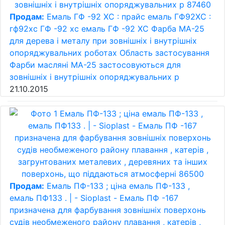
Продам:
Емаль ГФ -92 ХС : прайс емаль ГФ92ХС :
гф92хс ГФ -92 хс емаль ГФ -92 ХС Фарба МА-25
для дерева і металу при зовнішніх і внутрішніх
опоряджувальних роботах Область застосування
Фарби масляні МА-25 застосовуються для
зовнішніх і внутрішніх опоряджувальних р
21.10.2015
Продам:
Емаль ПФ-133 ; ціна емаль ПФ-133 ,
емаль ПФ133 . | - Sioplast - Емаль ПФ -167
призначена для фарбування зовнішніх поверхонь
судів необмеженого району плавання , катерів ,