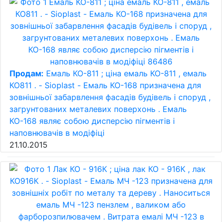
Продам:
Емаль КО-811 ; ціна емаль КО-811 , емаль
КО811 . - Sioplast - Емаль КО-168 призначена для
зовнішньої забарвлення фасадів будівель і споруд ,
загрунтованих металевих поверхонь . Емаль
КО-168 являє собою дисперсію пігментів і
наповнювачів в модіфіці
21.10.2015