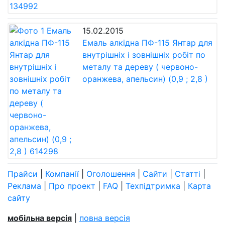
15.02.2015
Емаль алкідна ПФ-115 Янтар для
внутрішніх і зовнішніх робіт по
металу та дереву ( червоно-
оранжева, апельсин) (0,9 ; 2,8 )
Прайси
|
Компанії
|
Оголошення
|
Сайти
|
Статті
|
Реклама
|
Про проект
|
FAQ
|
Техпідтримка
|
Карта
сайту
мобільна версія
|
повна версія