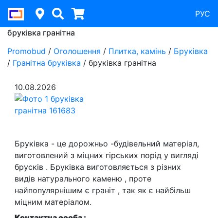
РУС
бруківка гранітна
Promobud
/
Оголошення
/
Плитка, камінь
/
Бруківка
/
Гранітна бруківка
/
бруківка гранітна
10.08.2026
Бруківка - це дорожньо -будівельний матеріал,
виготовлений з міцних гірських порід у вигляді
брусків . Бруківка виготовляється з різних
видів натурального каменю , проте
найпопулярнішим є граніт , так як є найбільш
міцним матеріалом.
Контактна особа :