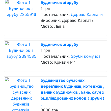
Будиночок зі зрубу
1 грн
Постачальник:
Дерево Карпати
Виробник: Дерево Карпаты
Місто: Львів
Будиночок зі зрубу
1 грн
Постачальник:
Зруби кому юа
Місто: Кривий Ріг
будівництво сучасних
дерев'яних будинків, котеджів ,
дачних будиночків , бань, саун з
оциліндрованих колод ( зруби )
.
3000 грн