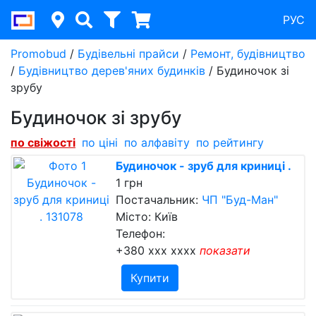
РУС
Promobud
/
Будівельні прайси
/
Ремонт, будівництво
/
Будівництво дерев'яних будинків
/
Будиночок зі
зрубу
Будиночок зі зрубу
по свіжості
по ціні
по алфавіту
по рейтингу
Будиночок - зруб для криниці .
1 грн
Постачальник:
ЧП "Буд-Ман"
Місто: Київ
Телефон:
+380 xxx xxxx
показати
Купити