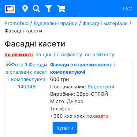
РУС
Promobud
/
Будівельні прайси
/
Фасадні матеріали
/
Фасадні касети
Фасадні касети
по свіжості
по ціні
по алфавіту
по рейтингу
Фасади з сталевих касет і
комплектуючі
600 грн
Постачальник:
Єврострой
Виробник: ЕВро-СТРОЙ
Місто: Дніпро
Телефон:
+380 xxx xxxx
показати
Купити