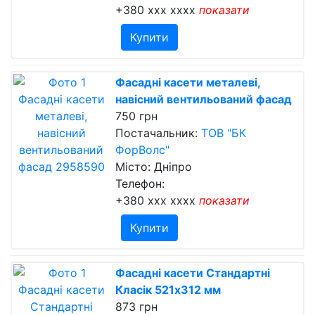
+380 xxx xxxx
показати
Купити
Фасадні касети металеві,
навісний вентильований фасад
750 грн
Постачальник:
ТОВ "БК
ФорВолс"
Місто: Дніпро
Телефон:
+380 xxx xxxx
показати
Купити
Фасадні касети Стандартні
Класік 521х312 мм
873 грн