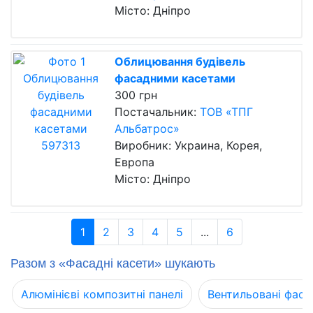
Місто: Дніпро
Облицювання будівель
фасадними касетами
300 грн
Постачальник:
ТОВ «ТПГ
Альбатрос»
Виробник: Украина, Корея,
Европа
Місто: Дніпро
1
2
3
4
5
...
6
Разом з «Фасадні касети» шукають
Алюмінієві композитні панелі
Вентильовані фаса