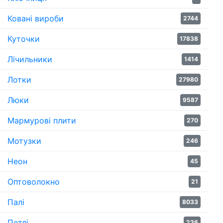
Ковані вироби
2744
Куточки
17838
Лічильники
1414
Лотки
27980
Люки
9587
Мармурові плити
270
Мотузки
246
Неон
45
Оптоволокно
21
Палі
8033
Петлі
236