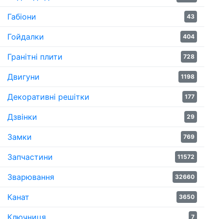
Габіони
43
Гойдалки
404
Гранітні плити
728
Двигуни
1198
Декоративні решітки
177
Дзвінки
29
Замки
769
Запчастини
11572
Зварювання
32660
Канат
3650
Ключниця
7