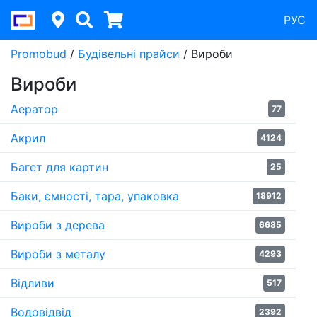
РУС
Promobud
/
Будівельні прайси
/
Вироби
Вироби
Аератор
77
Акрил
4124
Багет для картин
25
Баки, ємності, тара, упаковка
18912
Вироби з дерева
6685
Вироби з металу
4293
Відливи
517
Водовідвід
2392