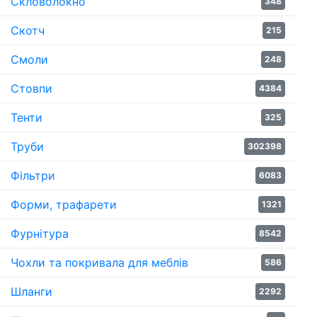
Скловолокно
348
Скотч
215
Смоли
248
Стовпи
4384
Тенти
325
Труби
302398
Фільтри
6083
Форми, трафарети
1321
Фурнітура
8542
Чохли та покривала для меблів
586
Шланги
2292