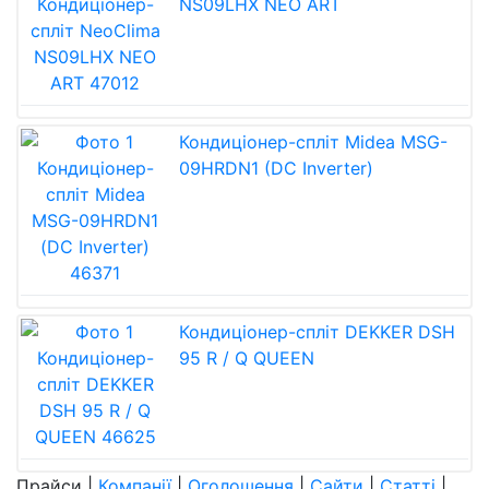
NS09LHX NEO ART
Кондиціонер-спліт Midea MSG-
09HRDN1 (DC Inverter)
Кондиціонер-спліт DEKKER DSH
95 R / Q QUEEN
Прайси
|
Компанії
|
Оголошення
|
Сайти
|
Статті
|