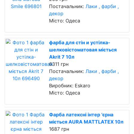
Постачальник:
Лаки , фарби ,
декор
Місто: Одеса
фарба для стін и устілка-
шелковістоматовая міється
Akrit 7 10л
6311 грн
Постачальник:
Лаки , фарби ,
декор
Виробник: Eskaro
Місто: Одеса
Фарба латексні інтер 'єрна
міється AURA MATTLATEX 10л
1687 грн