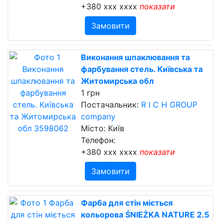
+380 xxx xxxx
показати
Замовити
Виконання шпаклювання та
фарбування стель. Київська та
Житомирська обл
1 грн
Постачальник:
R I C H GROUP
company
Місто: Київ
Телефон:
+380 xxx xxxx
показати
Замовити
Фарба для стін міється
кольорова ŚNIEŻKA NATURE 2.5