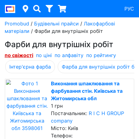
РУС
Promobud
/
Будівельні прайси
/
Лакофарбові
матеріали
/
Фарби для внутрішніх робіт
Фарби для внутрішніх робіт
по свіжості
по ціні
по алфавіту
по рейтингу
Інтер'єрна фарба
Фарба для внутрішніх робіт бе
Виконання шпаклювання та
фарбування стін. Київська та
Житомирська обл
1 грн
Постачальник:
R I C H GROUP
company
Місто: Київ
Телефон: