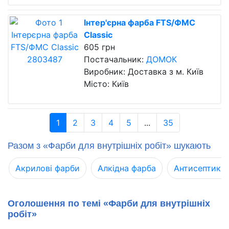
Інтер'єрна фарба FTS/ФМС
Classic
605 грн
Постачальник:
ДОМОК
Виробник: Доставка з м. Київ
Місто: Київ
1
2
3
4
5
...
35
Разом з «Фарби для внутрішніх робіт» шукають
Акрилові фарби
Алкідна фарба
Антисептики,
Оголошення по темі «Фарби для внутрішніх
робіт»