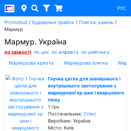
РУС
Promobud
/
Будівельні прайси
/
Плитка, камінь
/
Мармур
Мармур. Україна
по свіжості
по ціні
по алфавіту
по рейтингу
Мармурова крихта
Мармурова плитка
Марму
Гнучка цегла для зовнішнього і
внутрішнього застосування з
мармурової кр шки і кварцового
піску
1 грн
Постачальник:
Спікс
Виробник: Україна
Місто: Київ