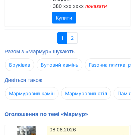
+380 xxx xxxx
показати
Купити
1
2
Разом з «Мармур» шукають
Бруківка
Бутовий камінь
Газонна плитка, ре
Дивіться також
Мармуровий камін
Мармуровий стіл
Пам'ят
Оголошення по темі «Мармур»
08.08.2026