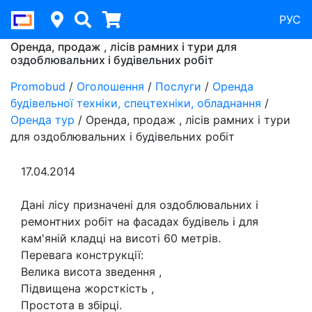
РУС
Оренда, продаж , лісів рамних і тури для
оздоблювальних і будівельних робіт
Promobud
/
Оголошення
/
Послуги
/
Оренда
будівельної техніки, спецтехніки, обладнання
/
Оренда тур
/
Оренда, продаж , лісів рамних і тури
для оздоблювальних і будівельних робіт
17.04.2014
Дані лісу призначені для оздоблювальних і
ремонтних робіт на фасадах будівель і для
кам'яній кладці на висоті 60 метрів.
Перевага конструкції:
Велика висота зведення ,
Підвищена жорсткість ,
Простота в збірці.