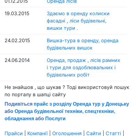
01.12.2015
Оренда лісів
19.03.2015
Здаємо в оренду колиски
фасадні , ліси будівельні,
вишки тури .
24.02.2015
Вишка-тура в оренду, оренда
будівельних вишок
24.06.2014
Оренда, продаж , лісів рамних
і тури для оздоблювальних і
будівельних робіт
Не знайшов , що шукав ? Тоді використовуй пошук
по порталу в шапцi сайту
Подивіться
прайс з розділу Оренда тур у Донецьку
або
Оренда будівельної техніки, спецтехніки,
обладнання
або
Послуги
Прайси
|
Компанії
|
Оголошення
|
Сайти
|
Статті
|