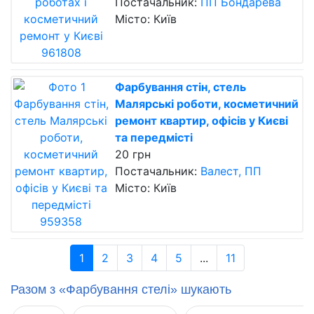
Постачальник:
ПП Бондарева
Місто: Київ
Фарбування стін, стель
Малярські роботи, косметичний
ремонт квартир, офісів у Києві
та передмісті
20 грн
Постачальник:
Валест, ПП
Місто: Київ
1
2
3
4
5
...
11
Разом з «Фарбування стелі» шукають