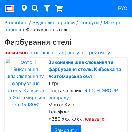
РУС
Promobud
/
Будівельні прайси
/
Послуги
/
Малярні
роботи
/
Фарбування стелі
Фарбування стелі
по свіжості
по ціні
по алфавіту
по рейтингу
Виконання шпаклювання та
фарбування стель. Київська та
Житомирська обл
1 грн
Постачальник:
R I C H GROUP
company
Місто: Київ
Телефон:
+380 xxx xxxx
показати
Замовити