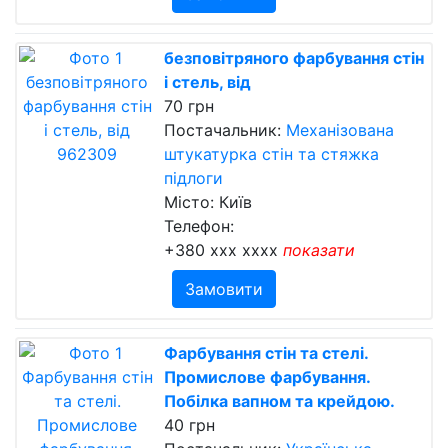
безповітряного фарбування стін
і стель, від
70 грн
Постачальник:
Механізована
штукатурка стін та стяжка
підлоги
Місто: Київ
Телефон:
+380 xxx xxxx
показати
Замовити
Фарбування стін та стелі.
Промислове фарбування.
Побілка вапном та крейдою.
40 грн