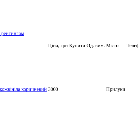
а рейтингом
Ціна, грн
Купити
Од. вим.
Місто
Теле
 кожвініла коричневий
3000
Прилуки