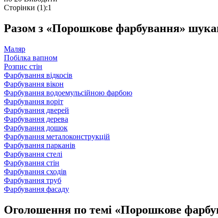
Сторінки (1):
1
Разом з «Порошкове фарбування» шук
Маляр
Побілка вапном
Розпис стін
Фарбування відкосів
Фарбування вікон
Фарбування водоемульсійною фарбою
Фарбування воріт
Фарбування дверей
Фарбування дерева
Фарбування дошок
Фарбування металоконструкцій
Фарбування парканів
Фарбування стелі
Фарбування стін
Фарбування сходів
Фарбування труб
Фарбування фасаду
Оголошення по темі «Порошкове фарбу