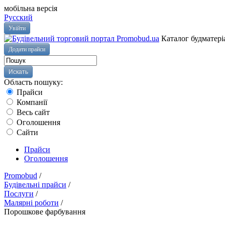
мобільна версія
Русский
Увійти
Каталог будматері
Додати прайси
Область пошуку:
Прайси
Компанії
Весь сайт
Оголошення
Сайти
Прайси
Оголошення
Promobud
/
Будівельні прайси
/
Послуги
/
Малярні роботи
/
Порошкове фарбування