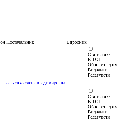
фон
Постачальник
Виробник
Статистика
В ТОП
Обновить дату
Видалити
Редагувати
савченко елена владимировна
Статистика
В ТОП
Обновить дату
Видалити
Редагувати