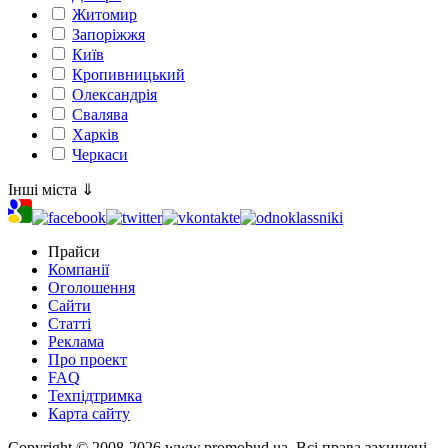
Житомир
Запоріжжя
Київ
Кропивницький
Олександрія
Свалява
Харків
Черкаси
Інші міста ⇓
Прайси
Компанії
Оголошення
Сайти
Статті
Реклама
Про проект
FAQ
Техпідтримка
Карта сайту
Copyright © 2008-2026 www.promobud.ua. Всі права захищені .