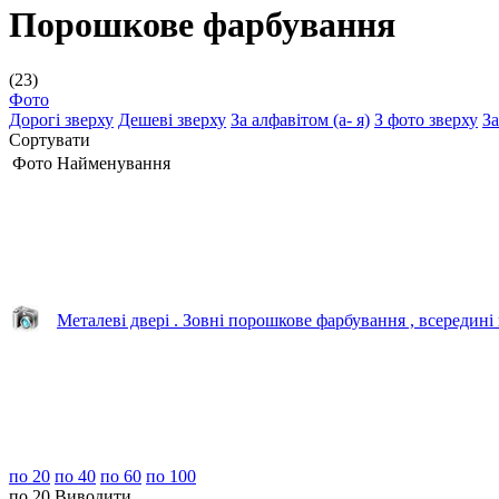
Порошкове фарбування
(23)
Фото
Дорогі зверху
Дешеві зверху
За алфавітом (а- я)
З фото зверху
З
Сортувати
Фото
Найменування
Металеві двері . Зовні порошкове фарбування , всередині
по 20
по 40
по 60
по 100
по 20
Виводити