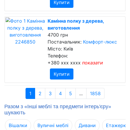
Купити
Камінна полку з дерева,
виготовлення
4700 грн
Постачальник:
Комфорт-люкс
Місто: Київ
Телефон:
+380 xxx xxxx
показати
Купити
1
2
3
4
5
...
1858
Разом з «Інші меблі та предмети інтерь'єру»
шукають
Вішалки
Вуличні меблі
Дивани
Етажерки,