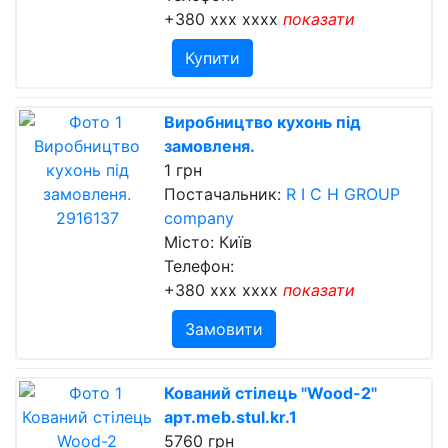
+380 xxx xxxx
показати
Купити
Виробництво кухонь під
замовленя.
1 грн
Постачальник:
R I C H GROUP
company
Місто: Київ
Телефон:
+380 xxx xxxx
показати
Замовити
Кований стілець "Wood-2"
арт.meb.stul.kr.1
5760 грн