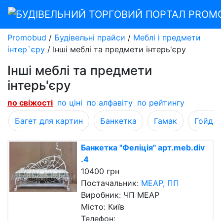
Promobud
/
Будівельні прайси
/
Меблі і предмети
інтер`єру
/
Інші меблі та предмети інтерь'єру
Інші меблі та предмети
інтерь'єру
по свіжості
по ціні
по алфавіту
по рейтингу
Багет для картин
Банкетка
Гамак
Гойда
Банкетка "Феліція" арт.meb.div
.4
10400 грн
Постачальник:
МЕАР, ПП
Виробник: ЧП МЕАР
Місто: Київ
Телефон: