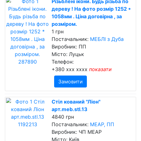
Різьблені ікони. Будь різьба по
дереву ! На фото розмір 1252 *
1058мм . Ціна договірна , за
розміром.
1 грн
Постачальник:
МЕБЛІ з Дуба
Виробник: ПП
Місто: Луцьк
Телефон:
+380 xxx xxxx
показати
Замовити
Стіл кований "Ліон"
арт.meb.stl.13
4840 грн
Постачальник:
МЕАР, ПП
Виробник: ЧП МЕАР
Місто: Київ