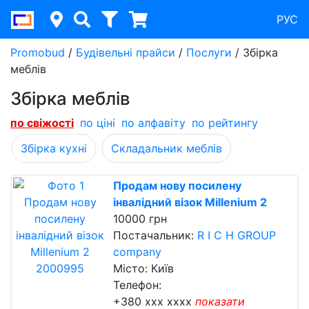
РУС
Promobud
/
Будівельні прайси
/
Послуги
/
Збірка
меблів
Збірка меблів
по свіжості
по ціні
по алфавіту
по рейтингу
Збірка кухні
Складальник меблів
Продам нову посилену
інвалідний візок Millenium 2
10000 грн
Постачальник:
R I C H GROUP
company
Місто: Київ
Телефон:
+380 xxx xxxx
показати