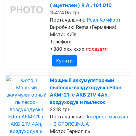
( ацетилен ) R А . 161 010
15424.95 грн
Постачальник:
Реал Комфорт
Виробник: Rems (Германия)
Місто: Київ
Телефон:
+380 xxx xxxx
показати
Купити
Мощный аккумуляторный
пылесос-воздуходувка Edon
AKM-21: с АКБ 21V 4Ah,
воздуходув и пылесос
2218 грн
Постачальник:
Інтернет магазин
- BIGTORG.IN.UA
Місто: Тернопіль