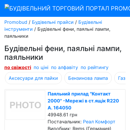
Promobud
/
Будівельні прайси
/
Будівельні
інструменти
/
Будівельні фени, паяльні лампи,
паяльники
Будівельні фени, паяльні лампи,
паяльники
по свіжості
по ціні
по алфавіту
по рейтингу
Аксесуари для пайки
Бензинова лампа
Газо
Паяльний прилад "Контакт
2000" -Мережі в ст.ящік R220
А. 164050
49948.61 грн
Постачальник:
Реал Комфорт
Виробник: Rems (Германия)