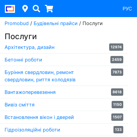
РУС
Promobud
/
Будівельні прайси
/
Послуги
Послуги
Архітектура, дизайн
12974
Бетонні роботи
2459
Буріння свердловин, ремонт
7873
свердловин, риття колодязів
Вантажоперевезення
8618
Вивіз сміття
1150
Встановлення вікон і дверей
1507
Гідроізоляційні роботи
133