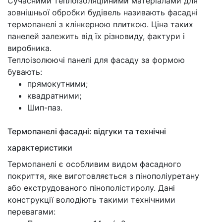
Сучасними теплоізоляційними матеріалами для
зовнішньої обробки будівель називають фасадні
термопанелі з клінкерною плиткою. Ціна таких
панелей залежить від їх різновиду, фактури і
виробника.
Теплоізолюючі панелі для фасаду за формою
бувають:
прямокутними;
квадратними;
Шип-паз.
Термопанелі фасадні: відгуки та технічні
характеристики
Термопанелі є особливим видом фасадного
покриття, яке виготовляється з пінополіуретану
або екструдованого пінополістиролу. Дані
конструкції володіють такими технічними
перевагами: