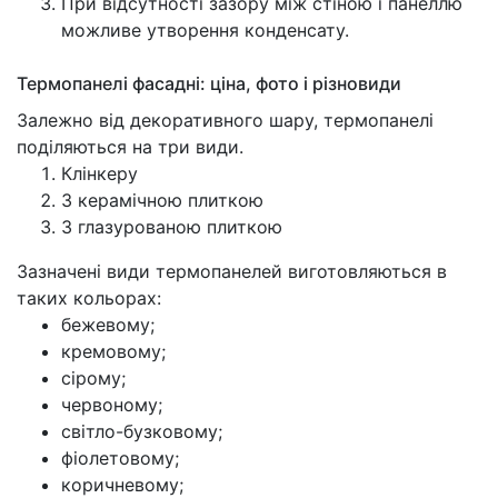
При відсутності зазору між стіною і панеллю
можливе утворення конденсату.
Термопанелі фасадні: ціна, фото і різновиди
Залежно від декоративного шару, термопанелі
поділяються на три види.
Клінкеру
З керамічною плиткою
З глазурованою плиткою
Зазначені види термопанелей виготовляються в
таких кольорах:
бежевому;
кремовому;
сірому;
червоному;
світло-бузковому;
фіолетовому;
коричневому;