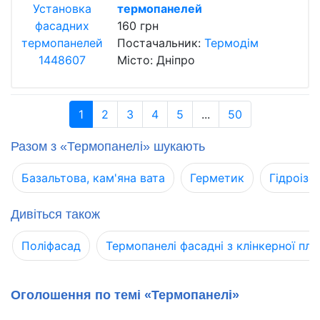
термопанелей
160 грн
Постачальник:
Термодім
Місто: Дніпро
1
2
3
4
5
...
50
Разом з «Термопанелі» шукають
Базальтова, кам'яна вата
Герметик
Гідроізо
Дивіться також
Поліфасад
Термопанелі фасадні з клінкерної пл
Оголошення по темі «Термопанелі»