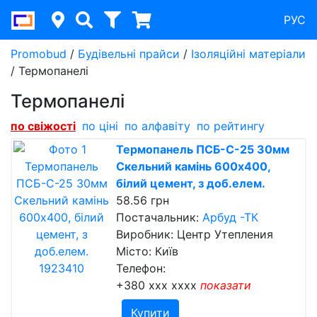
РУС
Promobud
/
Будівельні прайси
/
Ізоляційні матеріали
/
Термопанелі
Термопанелі
по свіжості
по ціні
по алфавіту
по рейтингу
Термопанель ПСБ-С-25 30мм
Скельний камінь 600x400,
білий цемент, з доб.елем.
58.56 грн
Постачальник:
Арбуд -ТК
Виробник: Центр Утепления
Місто: Київ
Телефон:
+380 xxx xxxx
показати
Купити