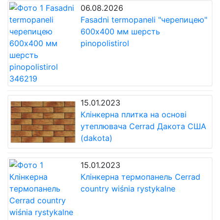
06.08.2026
Fasadnі termopanelі "черепицею"
600x400 мм шерсть
pіnopolіstirol
15.01.2023
Клінкерна плитка на основі
утеплювача Cerrad Дакота США
(dakota)
15.01.2023
Клінкерна термопанель Cerrad
country wiśnia rystykalne