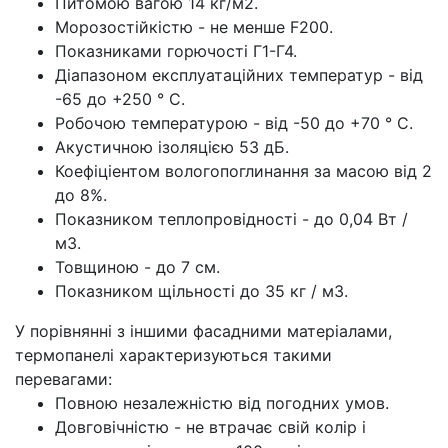
Питомою вагою 14 кг/м2.
Морозостійкістю - не менше F200.
Показниками горючості Г1-Г4.
Діапазоном експлуатаційних температур - від
-65 до +250 ° С.
Робочою температурою - від -50 до +70 ° С.
Акустичною ізоляцією 53 дБ.
Коефіціентом вологопоглинання за масою від 2
до 8%.
Показником теплопровідності - до 0,04 Вт /
м3.
Товщиною - до 7 см.
Показником щільності до 35 кг / м3.
У порівнянні з іншими фасадними матеріалами,
термопанелі характеризуються такими
перевагами:
Повною незалежністю від погодних умов.
Довговічністю - не втрачає свій колір і