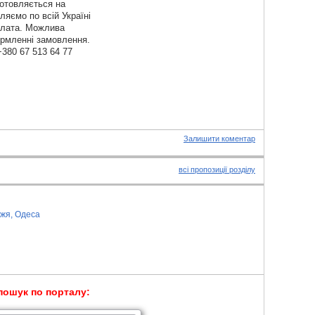
готовляється на
ляємо по всій Україні
яплата. Можлива
ормленні замовлення.
+380 67 513 64 77
Залишити коментар
всі пропозиції розділу
жжя, Одеса
пошук по порталу: