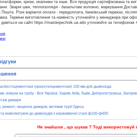
платформи, кризи, окапники та інше. Вся продукція сертифікована та ви
нні. Зварні шви, теплоізоляція - базальтове волокно, маркування.Достав
 Пошта. Різні варіанти оплати - передоплата, банківський переказ, післ
вка. Терміни виготовлення та наявність уточнюйте у менеджера при оф
 дивіться на сайті https://masterpechnik.ua або уточнюйте за телефоном 
відгуки
ошення
 асбестоцементная (хризотилцементная) 100 мм для дымохода
и, кожухи на трубу - Вся Україна: Харків, Київ, Львів, Дніпропетровськ, Запорі
таж димаря
к, ремонт, чищення димарів, витяжки труб Одеса
 та комплектуючі до димоходів з нержавіючої сталі ф100-ф400
Не знайшов , що шукав ? Тоді використовуй 