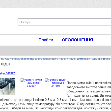
Прайси
ОГОЛОШЕННЯ
ня
/
Сантехніка, водопостачання, каналізація
/
Труби
/
Труби димоходні
/
Димова труба
хідні
Пропонуємо якісні нержавію
заводського виготовлення 30
обладнання та твердопаливни
(для камінів та саун). Виго
іючої сталі в товщині стінки 0,5 мм, 0,8 мм і 1 мм. Чим товстіша стінка
ї димоходу і тим вище температуру він витримує. Є одностінні та утеплен
 конуси, шибери та інше. Всі необхідні комплектуючі для монтажу - скоби, 