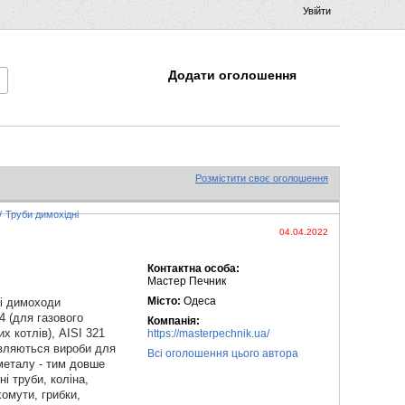
Увійти
Додати оголошення
Розмістити своє оголошення
/
Труби димохідні
04.04.2022
Контактна особа:
Мастер Печник
Місто:
Одеса
чі димоходи
4 (для газового
Компанія:
х котлів), AISI 321
https://masterpechnik.ua/
товляються вироби для
Всі оголошення цього автора
 металу - тим довше
і труби, коліна,
хомути, грибки,