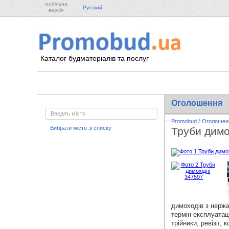
мобільна
Русский
версія
Каталог будматеріалів та послуг
Оголошення
Promobud
/
Оголошен
Вибрати місто зі списку
Труби димо
димоходів з нержав
термін експлуатаці
трійники, ревізії,