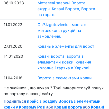
06.10.2023
Металеві зварені Ворота,
ажурні Ковані Ворота, Ворота
на гараж
11.01.2022
ChP.Izgotovlenie і монтаж
металоконструкцій на
замовлення.
27.11.2020
Кованые элементы для ворот
14.01.2020
Ковані ворота, ворота з
елементами ковки, кування
холодна і гаряча в Харкові.
11.04.2018
Ворота з елементами ковки
Не знайшов , що шукав ? Тоді використовуй пошук
по порталу в шапцi сайту
Подивіться
прайс з розділу Ворота з елементами
ковки у Кривому Розі
або
Ковані ворота
або
Ковані