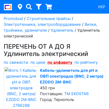
УКР
Promobud
/
Строительные прайсы
/
Электротехника, электрооборудование
/
Вилки,
тройники, удлинители
/
Удлинитель
/
Удлинитель
электрический
ПЕРЕЧЕНЬ ОТ А ДО Я
Удлинитель электрический
по cвежести
по цене
по алфавиту
по рейтингу
Кабель-удлинитель для pH и
ОВП электродов (BNC, 2 метра)
EZODO 2M-BNC
450 грн
Поставщик:
ТМ EKOSTAR
Город: Тернополь