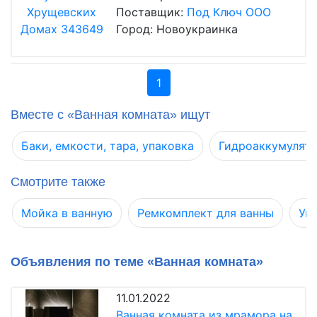
Поставщик:
Под Ключ ООО
Город: Новоукраинка
1
Вместе с «Ванная комната» ищут
Баки, емкости, тара, упаковка
Гидроаккумулят
Смотрите также
Мойка в ванную
Ремкомплект для ванны
Ум
Объявления по теме «Ванная комната»
11.01.2022
Ванная комната из мрамора на