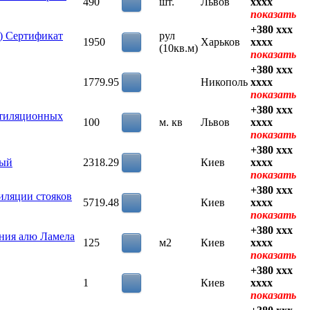
490
шт.
Львов
xxxx
показать
+380 xxx
) Сертификат
рул
1950
Харьков
xxxx
(10кв.м)
показать
+380 xxx
1779.95
Никополь
xxxx
показать
+380 xxx
нтиляционных
100
м. кв
Львов
xxxx
показать
+380 xxx
ный
2318.29
Киев
xxxx
показать
+380 xxx
тиляции стояков
5719.48
Киев
xxxx
показать
+380 xxx
ния алю Ламела
125
м2
Киев
xxxx
показать
+380 xxx
1
Киев
xxxx
показать