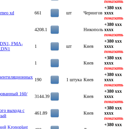
показать
+380 xxx
rneo xd
661
шт
Чернигов
xxxx
показать
+380 xxx
4208.1
Никополь
xxxx
показать
+380 xxx
RDN1, FMA-
1
шт
Киев
xxxx
RDN1
показать
+380 xxx
1
Киев
xxxx
показать
+380 xxx
 вентиляционных
190
1 штука
Киев
xxxx
показать
+380 xxx
рованный 160/
3144.39
Киев
xxxx
показать
+380 xxx
ого выхода с
461.89
Киев
xxxx
ный
показать
+380 xxx
вий Kronoplast