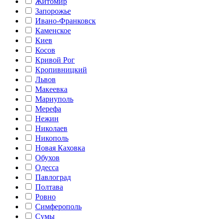
Житомир
Запорожье
Ивано-Франковск
Каменское
Киев
Косов
Кривой Рог
Кропивницкий
Львов
Макеевка
Мариуполь
Мерефа
Нежин
Николаев
Никополь
Новая Каховка
Обухов
Одесса
Павлоград
Полтава
Ровно
Симферополь
Сумы