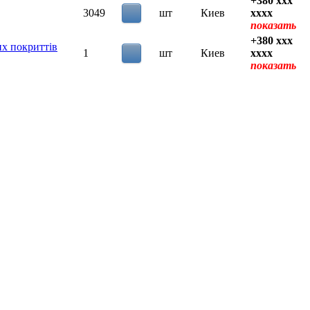
+380 xxx
3049
шт
Киев
xxxx
показать
+380 xxx
их покриттів
1
шт
Киев
xxxx
показать