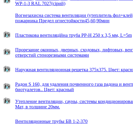
WP-1-3 RAL 7027(сірий)
Вогнезахисна система вентиляции (утеплитель фол+клей
пожарника Предел огнестойкости45,60,90мин
Пластикова вентиляційна труба РР-Н 250 х 3,5 мм, L=5m
Прорезание оконных, дверных, сходовых, лифтовых, ве
отверстий стенорезными системами
Наружная вентиляционная решетка 375х375. Цвет: крас
Радон S 160, для удаления почвенного газа радона и вен
биотуалетов.. Цвет: красный
Утепление вентиляции, сауны, системы кондиционирова
Мат, в толщине 20мм.
Вентиляционные трубы БВ 1-2-370