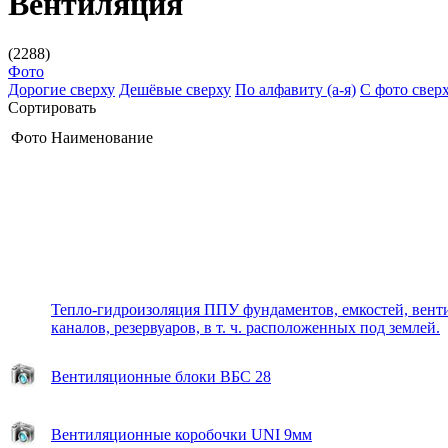
Вентиляция
(2288)
Фото
Дорогие сверху
Дешёвые сверху
По алфавиту (а-я)
С фото свер
Сортировать
Фото
Наименование
Тепло-гидроизоляция ППУ фундаментов, емкостей, вен
каналов, резервуаров, в т. ч. расположенных под землей.
Вентиляционные блоки ВБС 28
Вентиляционные коробочки UNI 9мм