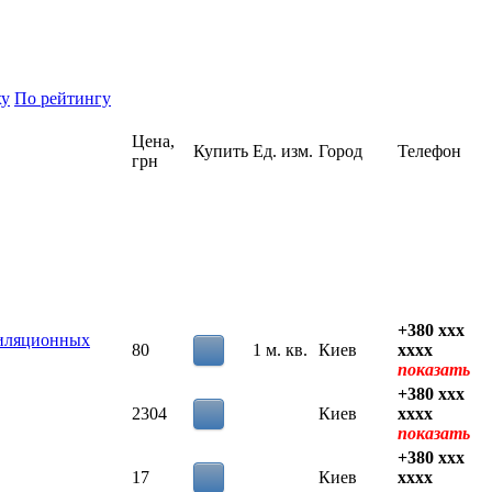
ху
По рейтингу
Цена,
Купить
Ед. изм.
Город
Телефон
грн
+380 xxx
тиляционных
80
1 м. кв.
Киев
xxxx
показать
+380 xxx
2304
Киев
xxxx
показать
+380 xxx
17
Киев
xxxx