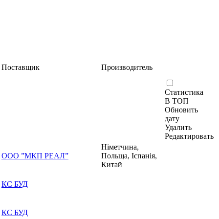
Поставщик
Производитель
Статистика
В ТОП
Обновить
дату
Удалить
Редактировать
Німетчина,
ООО ”МКП РЕАЛ”
Польща, Іспанія,
Китай
КС БУД
КС БУД