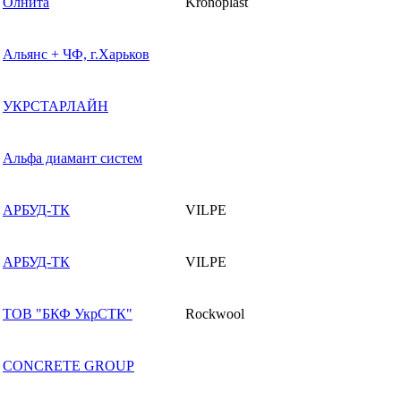
Олнита
Kronoplast
Альянс + ЧФ, г.Харьков
УКРСТАРЛАЙН
Альфа диамант систем
АРБУД-ТК
VILPE
АРБУД-ТК
VILPE
ТОВ "БКФ УкрСТК"
Rockwool
CONCRETE GROUP