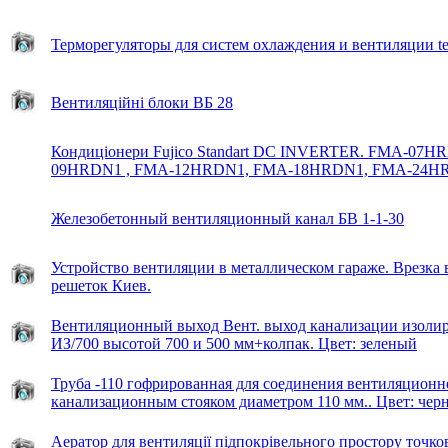
Терморегуляторы для систем охлаждения и вентиляции te
Вентиляційні блоки ВБ 28
Кондиціонери Fujico Standart DC INVERTER. FMA-07H
09HRDN1 , FMA-12HRDN1, FMA-18HRDN1, FMA-24H
Железобетонный вентиляционный канал БВ 1-1-30
Устройство вентиляции в металлическом гараже. Врезка
решеток Киев.
Вентиляционный выход Вент. выход канализации изоли
ИЗ/700 высотой 700 и 500 мм+колпак. Цвет: зеленый
Труба -110 гофрированная для соединения вентиляционн
канализационным стояком диаметром 110 мм.. Цвет: чер
Аератор для вентиляції підпокрівельного простору точко