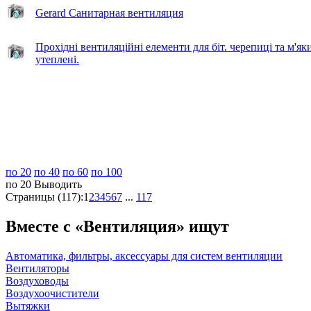
Gerard Санитарная вентиляция
Прохідні вентиляційні елементи для біт. черепиці та м'як
утеплені.
по 20
по 40
по 60
по 100
по 20
Выводить
Страницы (117):
1
2
3
4
5
6
7
...
117
Вместе с «Вентиляция» ищут
Автоматика, фильтры, аксессуары для систем вентиляции
Вентиляторы
Воздуховоды
Воздухоочистители
Вытяжки