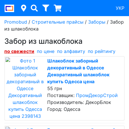
УКР
Promobud
/
Строительные прайсы
/
Заборы
/
Забор
из шлакоблока
Забор из шлакоблока
по cвежести
по цене
по алфавиту
по рейтингу
Шлакоблок заборный
декоративный в Одессе
Декоративный шлакоблок
купить Одесса цена
55 грн
Поставщик:
ПромДекорСтрой
Производитель: ДекорБлок
Город: Одесса