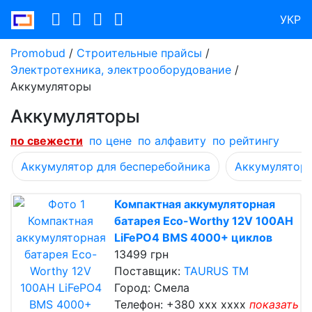
УКР
Promobud
/
Строительные прайсы
/
Электротехника, электрооборудование
/
Аккумуляторы
Аккумуляторы
по cвежести
по цене
по алфавиту
по рейтингу
Аккумулятор для бесперебойника
Аккумулятор 
Компактная аккумуляторная
батарея Eco-Worthy 12V 100AH
LiFePO4 BMS 4000+ циклов
13499 грн
Поставщик:
TAURUS TM
Город: Смела
Телефон:
+380 xxx xxxx
показать