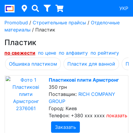
УКР
Promobud
/
Строительные прайсы
/
Отделочные
материалы
/
Пластик
Пластик
по cвежести
по цене
по алфавиту
по рейтингу
Обшивка пластиком
Пластик для ванной
Пл
Пластикові плити Армстронг
350 грн
Поставщик:
RICH COMPANY
GROUP
Город: Киев
Телефон:
+380 xxx xxxx
показать
Заказать