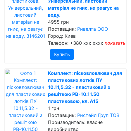
Універсальний, листовий
матеріал не гниє, не реагує на
воду.
4955 грн
Поставщик:
Ривелта ООО
Город: Киев
Телефон:
+380 xxx xxxx
показать
Купить
Комплект: пісковловлювач для
пластикових лотків ПУ
10.11,5.32 - пластиковий з
решіткою РВ-10.11.50
пластиковою, кл. A15
1 грн
Поставщик:
Ристейл Груп ТОВ
Производитель: власне
виробництво