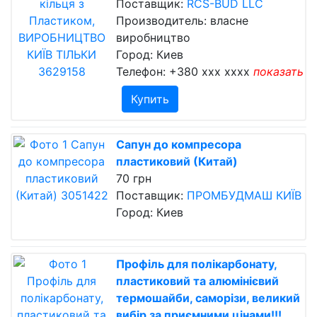
Поставщик:
RCS-BUD LLC
Производитель: власне
виробництво
Город: Киев
Телефон:
+380 xxx xxxx
показать
Купить
Сапун до компресора
пластиковий (Китай)
70 грн
Поставщик:
ПРОМБУДМАШ КИЇВ
Город: Киев
Профіль для полікарбонату,
пластиковий та алюмінієвий
термошайби, саморізи, великий
вибір за приємними цінами!!!