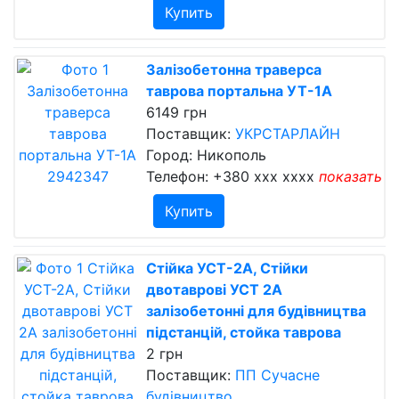
Купить
Залізобетонна траверса
таврова портальна УТ-1А
6149 грн
Поставщик:
УКРСТАРЛАЙН
Город: Никополь
Телефон:
+380 xxx xxxx
показать
Купить
Стійка УСТ-2А, Стійки
двотаврові УСТ 2А
залізобетонні для будівництва
підстанцій, стойка таврова
2 грн
Поставщик:
ПП Сучасне
будівництво