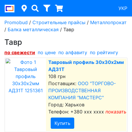
УКР
Promobud
/
Строительные прайсы
/
Металлопрокат
/
Балка металлическая
/
Тавр
Тавр
по cвежести
по цене
по алфавиту
по рейтингу
Тавровый профиль 30х30х2мм
АД31Т
108 грн
Поставщик:
ООО "ТОРГОВО-
ПРОИЗВОДСТВЕННАЯ
КОМПАНИЯ "МАСТЕРС"
Город: Харьков
Телефон:
+380 xxx xxxx
показать
Купить