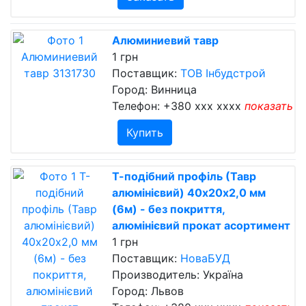
Алюминиевий тавр
1 грн
Поставщик:
ТОВ Інбудстрой
Город: Винница
Телефон:
+380 xxx xxxx
показать
Купить
Т-подібний профіль (Тавр
алюмінієвий) 40х20х2,0 мм
(6м) - без покриття,
алюмінієвий прокат асортимент
1 грн
Поставщик:
НоваБУД
Производитель: Україна
Город: Львов