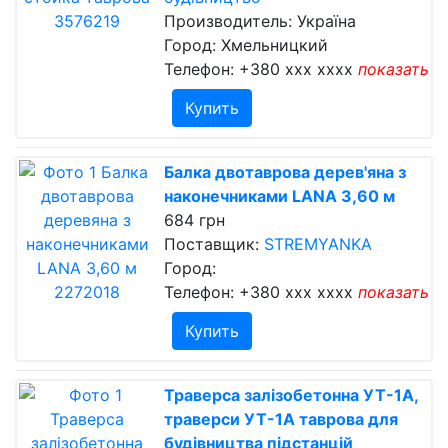
Производитель: Україна
Город: Хмельницкий
Телефон:
+380 xxx xxxx
показать
Купить
Балка двотаврова дерев'яна з
наконечниками LANA 3,60 м
684 грн
Поставщик:
STREMYANKA
Город:
Телефон:
+380 xxx xxxx
показать
Купить
Траверса залізобетонна УТ-1А,
траверси УТ-1А таврова для
будівництва підстанцій