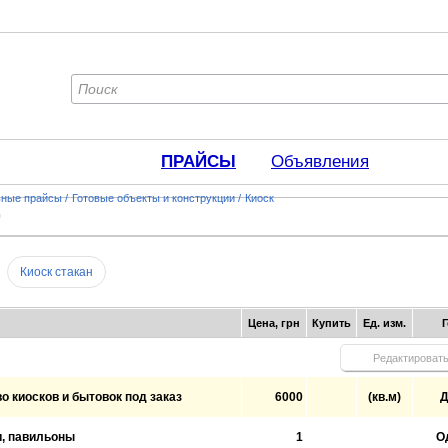
ПРАЙСЫ
Объявления
ьные прайсы
/
Готовые объекты и конструкции
/
Киоск
)
Киоск стакан
Цена, грн
Купить
Ед. изм.
Редактироват
о киосков и бытовок под заказ
6000
(кв.м)
Д
, павильоны
1
О