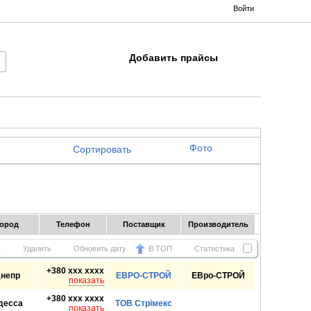
Войти
Добавить прайсы
Фото
Сортировать
Город
Телефон
Поставщик
Производитель
ь
Удалить
Обновить дату
В ТОП
Статистика
+380 xxx xxxx
непр
ЕВРО-СТРОЙ
ЕВро-СТРОЙ
показать
+380 xxx xxxx
десса
ТОВ Стрімекс
показать