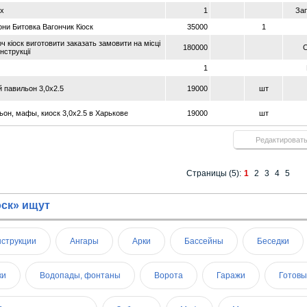
ах
1
За
ни Битовка Вагончик Кіоск
35000
1
ч кіоск виготовити заказать замовити на місці
180000
нструкції
1
й павильон 3,0х2.5
19000
шт
ьон, мафы, киоск 3,0х2.5 в Харькове
19000
шт
Редактироват
Страницы (5):
1
2
3
4
5
оск» ищут
струкции
Ангары
Арки
Бассейны
Беседки
ки
Водопады, фонтаны
Ворота
Гаражи
Готовы