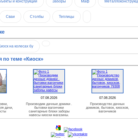
бъекты и конструкции
Заборы
Маф
Металлоконструкц
Сваи
Столбы
Теплицы
же
Киоск на колесах бу
 по теме «Киоск»
07.08.2026
07.08.2026
овки,
Производим дачные домики .
Производство дачных
ля дачи,
бытовки вагончики
домиков, бытовок, киосков,
осты
санитарные блоки заборы
вагончиков
навесы киоски магазины.