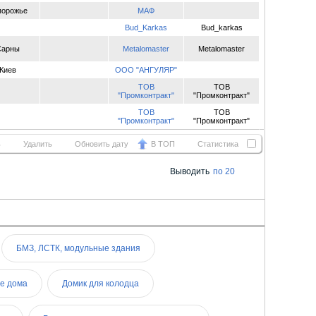
порожье
МАФ
Bud_Karkas
Bud_karkas
Сарны
Metalomaster
Metalomaster
Киев
ООО "АНГУЛЯР"
ТОВ
ТОВ
"Промконтракт"
"Промконтракт"
ТОВ
ТОВ
"Промконтракт"
"Промконтракт"
ь
Удалить
Обновить дату
В ТОП
Статистика
Выводить
по 20
БМЗ, ЛСТК, модульные здания
е дома
Домик для колодца