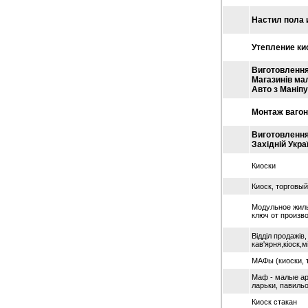
Львов
Настил пола 
Николаев
Одесса
Сарны
Утепление ки
Симферополь
Виготовлення 
Славутич
Магазинів ма
Харьков
Авто з Маніп
Черкассы
Монтаж вагон
Виготовлення 
Західній Украї
Киоски
Киоск, торговый
Модульное жиль
ключ от произв
Відділ продажів
кав'ярня,кіоск,м
МАФы (киоски, 
Маф - малые ар
ларьки, павиль
Киоск стакан