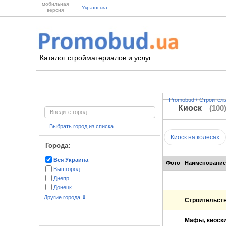
мобильная
Українська
версия
Каталог стройматериалов и услуг
Promobud
/
Строител
Киоск
(100
Выбрать город из списка
Киоск на колесах
Города:
Вся Украина
Фото
Наименование
Вышгород
Днепр
Донецк
Житомир
Другие города ⇓
Строительств
Запорожье
Киев
Мафы, киоски
Кривой Рог