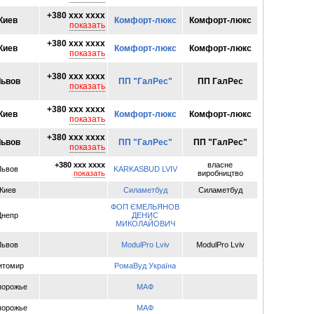
+380 xxx xxxx
Киев
Комфорт-люкс
Комфорт-люкс
показать
+380 xxx xxxx
Киев
Комфорт-люкс
Комфорт-люкс
показать
+380 xxx xxxx
ьвов
ПП "ГалРес"
ПП ГалРес
показать
+380 xxx xxxx
Киев
Комфорт-люкс
Комфорт-люкс
показать
+380 xxx xxxx
ьвов
ПП "ГалРес"
ПП "ГалРес"
показать
+380 xxx xxxx
власне
Львов
KARKASBUD LVIV
показать
виробництво
Киев
Силаметбуд
Силаметбуд
ФОП ЄМЕЛЬЯНОВ
Днепр
ДЕНИС
МИКОЛАЙОВИЧ
Львов
ModulPro Lviv
ModulPro Lviv
итомир
РомаВуд Україна
порожье
МАФ
порожье
МАФ