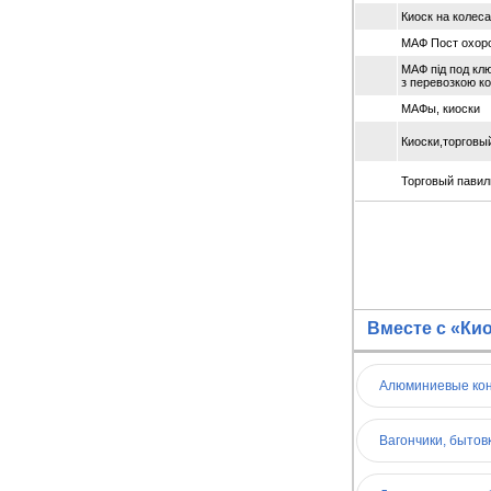
Киоск на колес
МАФ Пост охоро
МАФ під под клю
з перевозкою ко
МАФы, киоски
Киоски,торговы
Торговый павил
Вместе с «Ки
Алюминиевые кон
Вагончики, бытов